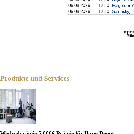
06.08.2026
12:30
Folge der W
06.08.2026
12:30
Selenskyj: 
Imple
Bitt
Produkte und Services
Wechselprämie
5.000€ Prämie für Ihren Depot-