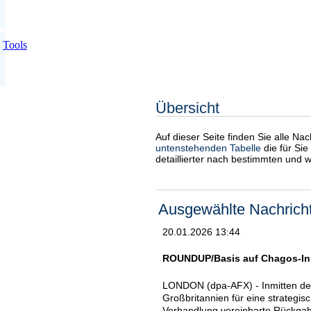
Tools
Übersicht
Auf dieser Seite finden Sie alle Na
untenstehenden Tabelle
die für Sie
detaillierter nach bestimmten und 
Ausgewählte Nachrich
20.01.2026 13:44
ROUNDUP/Basis auf Chagos-Ins
LONDON (dpa-AFX) - Inmitten der
Großbritannien für eine strategis
Verhandlung vereinbarte Rückgabe