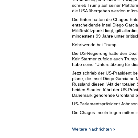
schrieb Trump auf seiner Plattfo
die USA übergeben werden müss
Die Briten hatten die Chagos-En
entscheidende Insel Diego Garci
Militärstützpunkt liegt, gilt aller
mindestens 99 Jahre unter britisc
Kehrtwende bei Trump
Die US-Regierung hatte den Deal 
Keir Starmer zufolge auch Trump
habe seine "Unterstützung für d
Jetzt schrieb der US-Präsident be
plane, die Insel Diego Garcia an
Russland diesen "Akt der totale
beiden Staaten führt der US-Präs
Dänemark gehörende Grönland be
US-Parlamentspräsident Johnson 
Die Chagos-Inseln liegen mitten i
von "größter Bedeutung für Großbr
Beiträge, die das Land in der Sic
Trumps jüngste Kritik auch als Z
Weitere Nachrichten
Präsidenten und dem britischen P