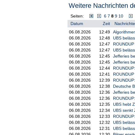
Weitere Nachrichten de
Dem versuchte der republikanisc
im britischen Parlament entgege
angekündigt, die Wogen zu glätt
Seiten:
6
7
8
9
10
in London. "Wir waren immer in de
Datum
Zeit
Nachrichte
Das werden wir auch weiterhin tun
06.08.2026
12:49
Algorithmen
sagte Johnson./mj/DP/jha
06.08.2026
12:48
UBS belässt
06.08.2026
12:47
ROUNDUP 2/
06.08.2026
12:47
UBS belässt
06.08.2026
12:45
Jefferies b
06.08.2026
12:45
Jefferies b
06.08.2026
12:44
ROUNDUP: R
06.08.2026
12:41
ROUNDUP 2: 
06.08.2026
12:39
ROUNDUP: H
06.08.2026
12:38
Deutsche Ba
06.08.2026
12:36
Jefferies b
06.08.2026
12:36
ROUNDUP: M
06.08.2026
12:35
UBS hebt Zi
06.08.2026
12:34
UBS senkt Z
06.08.2026
12:33
ROUNDUP: P
06.08.2026
12:32
UBS belässt
06.08.2026
12:31
UBS belässt
06.08.2026
12:30
Bilger erw