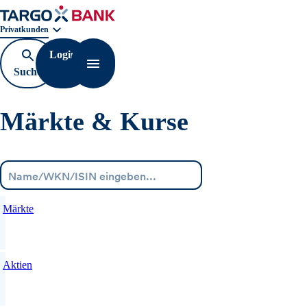
Geschäftsbereichnavigation. Aktuelle Auswahl:
Privatkunden
Login
Suche
Navigation öffnen
öffnen
Märkte & Kurse
Menü
Märkte
Aktien