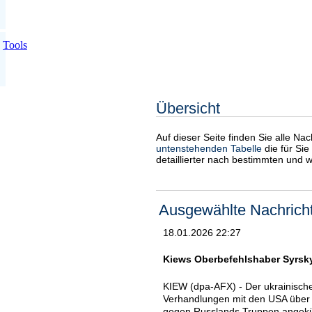
Tools
Übersicht
Auf dieser Seite finden Sie alle Na
untenstehenden Tabelle
die für Sie
detaillierter nach bestimmten und 
Ausgewählte Nachrich
18.01.2026 22:27
Kiews Oberbefehlshaber Syrsky
KIEW (dpa-AFX) - Der ukrainische
Verhandlungen mit den USA über e
gegen Russlands Truppen angekün