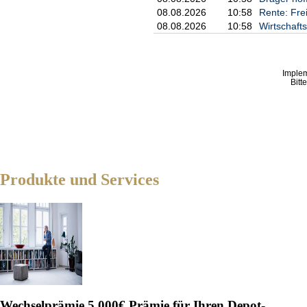
08.08.2026
10:58
Rente: Fre
08.08.2026
10:58
Wirtschaft
Imple
Bitt
Produkte und Services
Wechselprämie
5.000€ Prämie für Ihren Depot-