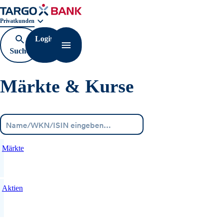
Geschäftsbereichnavigation. Aktuelle Auswahl:
Privatkunden
Login
Suche
Navigation öffnen
öffnen
Märkte & Kurse
Menü
Märkte
Aktien