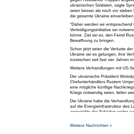
ukrainischen Soldaten, sagte Syrs
seien besser als noch vor sieben
die gesamte Ukraine einverleiben 
"Daher werden wir entsprechend O
Verteidigungsinitiative sei notwen
könne. Ziel sei es, den Feind Ru
Bewaffnung zu bringen.
Schon jetzt seien die Verluste de
Ukraine sei es gelungen, ihre Verl
inzwischen seit fast vier Jahren mi
Weitere Verhandlungen mit US-Se
Der ukrainische Präsident Wolody
Chefunterhändlers Rustem Umjero
eine mögliche künftige Nachkrieg
Kriegs notwendig seien, liefen wei
Die Ukraine habe die Verhandlung
auf die Energieinfrastruktur des
angesichts der Schäden weiter ext
Druck auf Russland, den Krieg z
Umjerow berichtete, dass sich di
Weitere Nachrichten
Steve Witkoff und Trumps Schwie