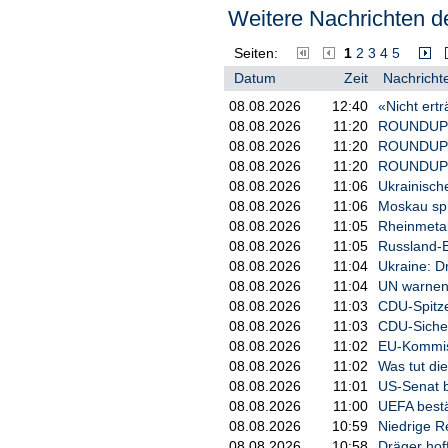
Wiederaufbau der Ukraine und um 
Weitere Nachrichten de
möglichen Kriegsende gegangen. D
kommenden Tagen in Davos beim W
Seiten:
1
2
3
4
5
Datum
Zeit
Nachrichte
08.08.2026
12:40
«Nicht ertr
08.08.2026
11:20
ROUNDUP: U
08.08.2026
11:20
ROUNDUP: E
08.08.2026
11:20
ROUNDUP: U
08.08.2026
11:06
Ukrainisch
08.08.2026
11:06
Moskau spr
08.08.2026
11:05
Rheinmetall
08.08.2026
11:05
Russland-E
08.08.2026
11:04
Ukraine: Dr
08.08.2026
11:04
UN warnen 
08.08.2026
11:03
CDU-Spitze
08.08.2026
11:03
CDU-Sicher
08.08.2026
11:02
EU-Kommiss
08.08.2026
11:02
Was tut di
08.08.2026
11:01
US-Senat b
08.08.2026
11:00
UEFA bestä
08.08.2026
10:59
Niedrige Re
08.08.2026
10:58
Dräger hof