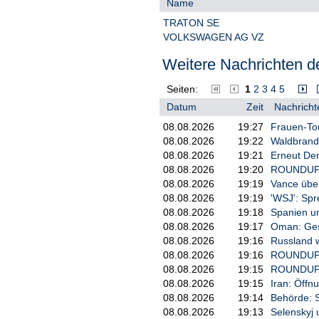
Name
MAN hat der Bahn schon öfter Bus
TRATON SE
Mit rund 561 Millionen Fahrgäste
VOLKSWAGEN AG VZ
Busverkehr. Jeden Tag sind im Sc
unterwegs.
Weitere Nachrichten de
MAN hat der Bahn bereits in der 
Seiten:
1
2
3
4
5
waren es dem Unternehmen zufolg
Regionalverkehrstochter der Bahn
Datum
Zeit
Nachricht
Der Grünen-Bundestagsfraktionsvi
08.08.2026
19:27
Frauen-Tou
Anbieter BYD. Die Entscheidung we
08.08.2026
19:22
Waldbrand
angemessenem Maße Berücksicht
08.08.2026
19:21
Erneut De
Deutschland (RND). Es müsse siche
08.08.2026
19:20
ROUNDUP: 
Verkehrsinfrastruktur und das Ab
08.08.2026
19:19
Vance über
könnten.
08.08.2026
19:19
'WSJ': Sp
In den vergangenen Tagen war, a
08.08.2026
19:18
Spanien un
Lieferung des chinesischen Herste
08.08.2026
19:17
Oman: Ges
BYD-Fahrzeugen, die Bahn dement
08.08.2026
19:16
Russland w
erstmals 2021 Elektrobusse bei B
08.08.2026
19:16
ROUNDUP/N
08.08.2026
19:15
ROUNDUP: U
08.08.2026
19:15
Iran: Öff
08.08.2026
19:14
Behörde: 
08.08.2026
19:13
Selenskyj 