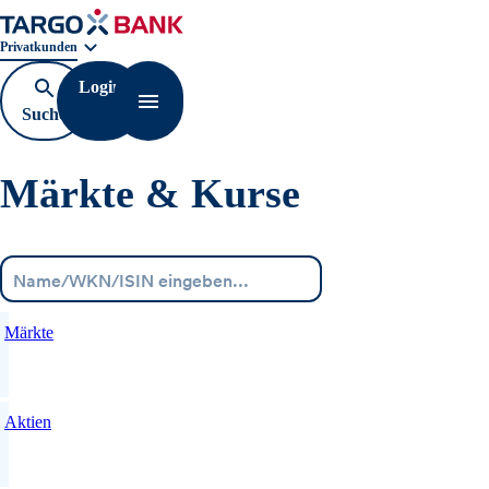
Geschäftsbereichnavigation. Aktuelle Auswahl:
Privatkunden
Login
Suche
Navigation öffnen
öffnen
Märkte & Kurse
Menü
Märkte
Aktien