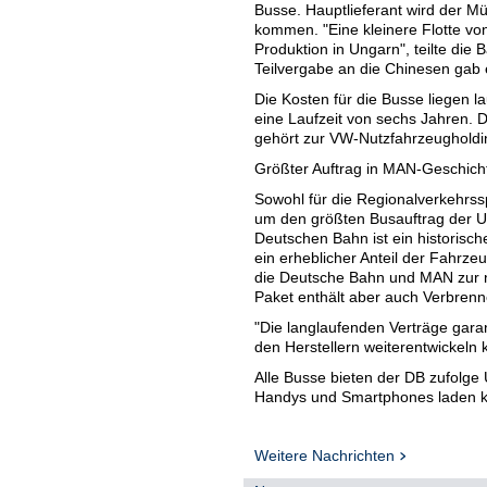
Busse. Hauptlieferant wird der Mü
kommen. "Eine kleinere Flotte von
Produktion in Ungarn", teilte di
Teilvergabe an die Chinesen gab es
Die Kosten für die Busse liegen 
eine Laufzeit von sechs Jahren. 
gehört zur VW-Nutzfahrzeugholdin
Größter Auftrag in MAN-Geschich
Sowohl für die Regionalverkehrss
um den größten Busauftrag der 
Deutschen Bahn ist ein historisc
ein erheblicher Anteil der Fahrzeu
die Deutsche Bahn und MAN zur na
Paket enthält aber auch Verbrenn
"Die langlaufenden Verträge gar
den Herstellern weiterentwickeln
Alle Busse bieten der DB zufolge
Handys und Smartphones laden kön
Land sorgen. Außerdem sind alle 
den Angaben zufolge Klimaanlage
Zusatzheizungen aus. Für die Sic
Weitere Nachrichten
LED-Scheinwerfern, Abbiegeassis