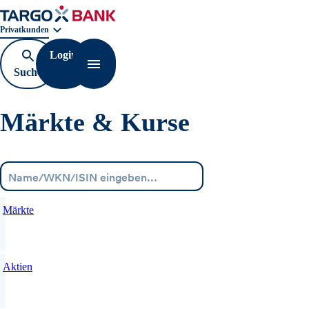
Geschäftsbereichnavigation. Aktuelle Auswahl:
Privatkunden
Login
Suche
Navigation öffnen
öffnen
Märkte & Kurse
Menü
Märkte
Aktien