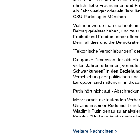
ehrlich, liebe Freundinnen und Fr
ein Jahr weniger oder ein Jahr l
CSU-Parteitag in München.
Vielmehr werde man die heute in 
Beitrag geleistet haben, und zwar
Freiheit und Frieden, einer offen
Denn all dies und die Demokratie 
"Tektonische Verschiebungen" de
Die ganze Dimension der aktuelle
vielen Jahren erkennen, vermutet 
Schwankungen" in den Beziehunge
Verschiebung der politischen und
Europäer, sind mittendrin in dies
Putin hört nicht auf - Abschreckun
Merz sprach die laufenden Verhan
Ukraine in seiner Rede nicht direk
Wladimir Putin genau zu analysiere
Kanzler. "Und wer heute noch glaub
die Reden, die Auftritte von ihm
der Grenzen in Europa, die Wiede
Weitere Nachrichten
Sowjetunion". Das gehe einher mi
einmal "zu diesem Imperium dazu