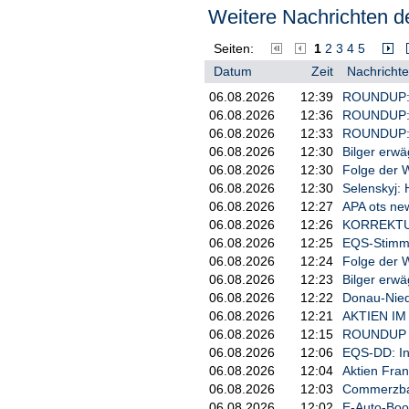
Weitere Nachrichten de
Nato möglichst aufrechterhalten
Daher sei es wichtig, der Ukrain
Seiten:
1
2
3
4
5
Zusammenhalt in der Europäische
Datum
Zeit
Nachrichte
"Aufrechterhaltung des Nato-Bünd
06.08.2026
12:39
ROUNDUP: H
eigene Verteidigungsfähigkeit.
06.08.2026
12:36
ROUNDUP: M
Sicherheitsstrategie der USA
06.08.2026
12:33
ROUNDUP: P
Für Aufregung hat zuletzt eine ne
06.08.2026
12:30
Bilger erw
Kurs gegenüber Europa verschärft
06.08.2026
12:30
Folge der W
hätten die nationalen Kerninteres
06.08.2026
12:30
Selenskyj: 
auf den Schultern der US-Bevölk
06.08.2026
12:27
APA ots new
außen- und sicherheitspolitischen 
06.08.2026
12:26
KORREKTUR/
Der Bundestag hatte am 5. Dezem
06.08.2026
12:25
EQS-Stimmr
die gesetzliche Sicherung, dass 
06.08.2026
12:24
Folge der W
Durchschnittslohns bleibt. Vor de
06.08.2026
12:23
Bilger erw
unklar gewesen, ob das Rentenpak
06.08.2026
12:22
Donau-Niedr
findet./had/DP/zb
06.08.2026
12:21
AKTIEN IM 
06.08.2026
12:15
ROUNDUP 2/
06.08.2026
12:06
EQS-DD: In
06.08.2026
12:04
Aktien Fran
06.08.2026
12:03
Commerzban
06.08.2026
12:02
E-Auto-Boom