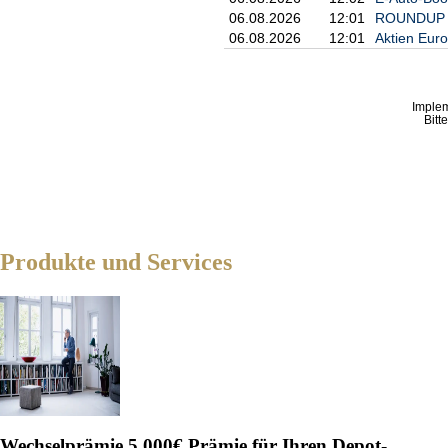
06.08.2026
12:01
ROUNDUP 2: 
06.08.2026
12:01
Aktien Eur
Imple
Bitt
Produkte und Services
Wechselprämie
5.000€ Prämie für Ihren Depot-