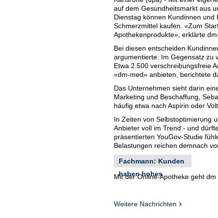
auf dem Gesundheitsmarkt aus un
Dienstag können Kundinnen und K
Schmerzmittel kaufen. «Zum Start 
Apothekenprodukte», erklärte dm
Bei diesen entscheiden Kundinne
argumentierte. Im Gegensatz zu v
Etwa 2.500 verschreibungsfreie 
«dm-med» anbieten, berichtete d
Das Unternehmen sieht darin eine
Marketing und Beschaffung, Sebas
häufig etwa nach Aspirin oder Vol
In Zeiten von Selbstoptimierung
Anbieter voll im Trend - und dür
präsentierten YouGov-Studie fühl
Belastungen reichen demnach vom
Fachmann: Kunden
haben hohes
Mit der Online-Apotheke geht dm
Hochschule Baden-Württemberg He
Vertrauen
Angebot gebe es ohnehin schon 
Gesundheit haben Kunden auch ho
Weitere Nachrichten
Problematisch könne es in puncto