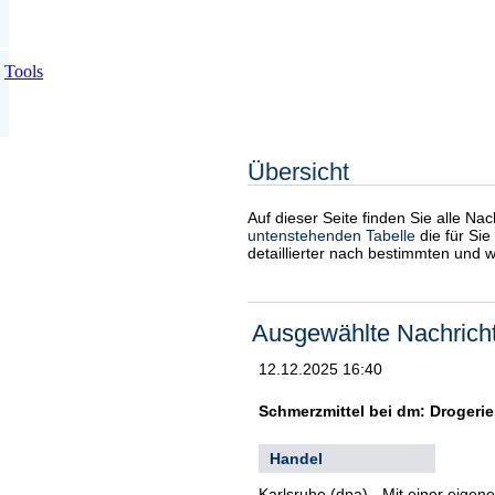
Tools
Übersicht
Auf dieser Seite finden Sie alle Na
untenstehenden Tabelle
die für Sie
detaillierter nach bestimmten und 
Ausgewählte Nachrich
12.12.2025 16:40
Schmerzmittel bei dm: Drogeri
Handel
Karlsruhe (dpa) - Mit einer eige