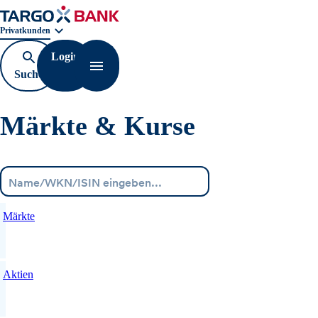
Geschäftsbereichnavigation. Aktuelle Auswahl:
Privatkunden
Login
Suche
Navigation öffnen
öffnen
Märkte & Kurse
Menü
Märkte
Aktien