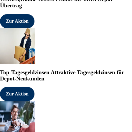
klar, dass mit Prävention das Ge
Übertrag
nicht gut in den Alltag integriere
Auch Müller, der Konkurrent aus U
einer eigenen «Gesundheitswelt
Zur Aktion
Naturheilkunde, Functional Food,
Das Marktvolumen freiverkäuflich
rund 7,5 Milliarden Euro, Tenden
Bereich sehr aufmerksam zu beo
Die Gesundheitsausgaben insgesam
Branchenkenner Kaltenbach. Erwar
«Selfcare, Demografie und Digital
Drogerien.»
Top-Tagesgeldzinsen
Attraktive Tagesgeldzinsen für
Depot-Neukunden
Zur Aktion