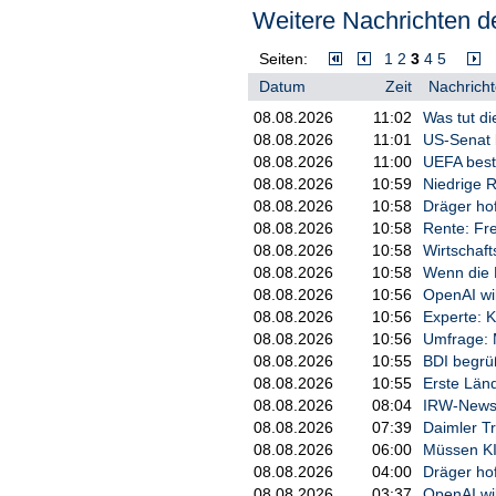
Weitere Nachrichten de
werden, glaube ich nicht», sagte
Beratern.
Seiten:
1
2
3
4
5
Auf der anderen Seite seien münd
Datum
Zeit
Nachricht
benötigen. «Natürlich kann es auc
braucht», räumte er ein. Das ge
08.08.2026
11:02
Was tut d
08.08.2026
11:01
US-Senat 
Kritik der Apotheken
08.08.2026
11:00
UEFA bestä
Der Deutsche Apothekerverband 
08.08.2026
10:59
Niedrige R
verunsichert werden könnten, we
08.08.2026
10:58
Dräger ho
wird. «Es muss klar sein, dass ei
08.08.2026
10:58
Rente: Fre
nur fachgerecht von einer Apoth
08.08.2026
10:58
Wirtschaft
rausgehauen werden darf», erklä
08.08.2026
10:58
Wenn die 
Bei rezeptfreien Medikamenten w
08.08.2026
10:56
OpenAI wi
Zulassung vor mehr als 20 Jahren
08.08.2026
10:56
Experte: 
Milliarde Euro betragen. Damit h
08.08.2026
10:56
Umfrage: M
ausgemacht.
08.08.2026
10:55
BDI begrü
Das bedeutet aus Hubmanns Sicht a
08.08.2026
10:55
Erste Län
der Apotheke vor Ort in Sachen S
08.08.2026
08:04
IRW-News:
ob nun Allergie, Schmerz oder Er
08.08.2026
07:39
Daimler Tr
Patienten im Vier-Augen-Gespräch
08.08.2026
06:00
Müssen KI
Medikament abzuraten.»
08.08.2026
04:00
Dräger ho
08.08.2026
03:37
OpenAI wi
Neue Angebote dank