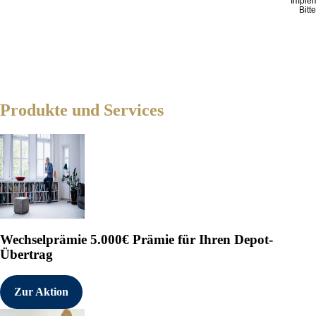
Imple
Bitt
Produkte und Services
Wechselprämie
5.000€ Prämie für Ihren Depot-
Übertrag
Zur Aktion