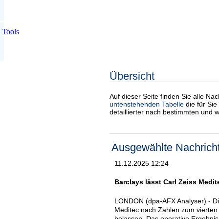
Tools
Übersicht
Auf dieser Seite finden Sie alle Na
untenstehenden Tabelle
die für Sie
detaillierter nach bestimmten und 
Ausgewählte Nachrich
11.12.2025 12:24
Barclays lässt Carl Zeiss Medite
LONDON (dpa-AFX Analyser) - Die 
Meditec nach Zahlen zum vierten 
belassen. Das operative Ergebnis