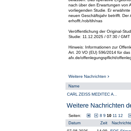
nach über den Erwartungen von A
vorliegenden Studie. Er erwähnt
neuen Geschäftsjahr betrifft. Der
erhofft./rob/tih/nas
Veröffentlichung der Original-Stu
Studie: 11.12.2025 / 07:30 / GMT
Hinweis: Informationen zur Offenl
Art. 20 VO (EU) 596/2014 für das
afx.de/offenlegungspflicht/offenle
Weitere Nachrichten
Name
CARL ZEISS MEDITEC A...
Weitere Nachrichten de
Seiten:
8
9
10
11
12
Datum
Zeit
Nachrichte
07.08.2026
14:09
EQS-Stimmr