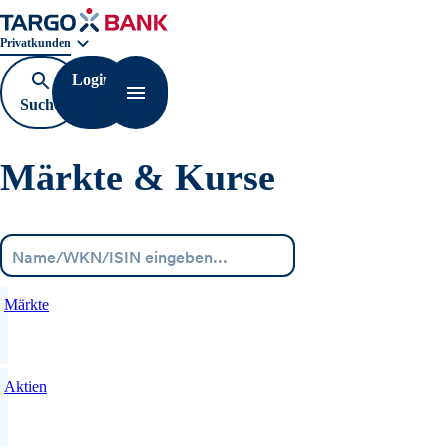
Geschäftsbereichnavigation. Aktuelle Auswahl:
Privatkunden
Login
Suche
Navigation öffnen
öffnen
Märkte & Kurse
Menü
Märkte
Aktien