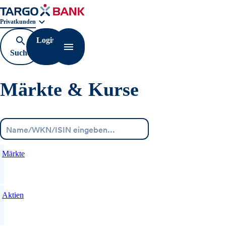
Geschäftsbereichnavigation. Aktuelle Auswahl:
Privatkunden
Login
Suche
Navigation öffnen
öffnen
Märkte & Kurse
Menü
Märkte
Aktien