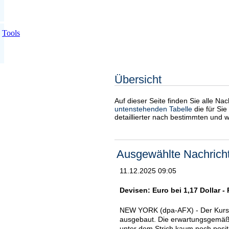
Tools
Übersicht
Auf dieser Seite finden Sie alle Na
untenstehenden Tabelle
die für Sie
detaillierter nach bestimmten und 
Ausgewählte Nachrich
11.12.2025 09:05
Devisen: Euro bei 1,17 Dollar - 
NEW YORK (dpa-AFX) - Der Kurs 
ausgebaut. Die erwartungsgemäße
unter dem Strich kaum noch posit