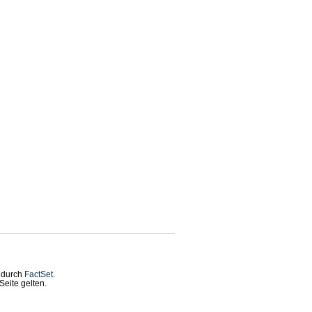
t durch
FactSet
.
eite gelten.