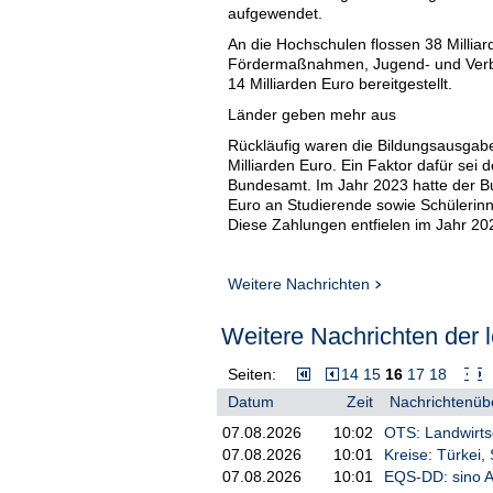
aufgewendet.
An die Hochschulen flossen 38 Milliar
Fördermaßnahmen, Jugend- und Verb
14 Milliarden Euro bereitgestellt.
Länder geben mehr aus
Rückläufig waren die Bildungsausgab
Milliarden Euro. Ein Faktor dafür se
Bundesamt. Im Jahr 2023 hatte der Bu
Euro an Studierende sowie Schülerin
Diese Zahlungen entfielen im Jahr 20
Die Länder gaben mit 135 Milliarden 
nominaler Anstieg um 7 Prozent. Die
Weitere Nachrichten
Milliarden Euro und investierten ins
Schulbereich./lfo/DP/nas
Weitere Nachrichten der l
Seiten:
14
15
16
17
18
Datum
Zeit
Nachrichtenübe
07.08.2026
10:02
OTS: Landwirtsc
07.08.2026
10:01
Kreise: Türkei,
07.08.2026
10:01
EQS-DD: sino A