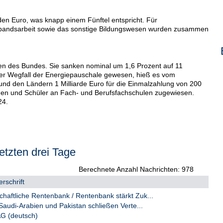
den Euro, was knapp einem Fünftel entspricht. Für
andsarbeit sowie das sonstige Bildungswesen wurden zusammen
en des Bundes. Sie sanken nominal um 1,6 Prozent auf 11
i der Wegfall der Energiepauschale gewesen, hieß es vom
nd den Ländern 1 Milliarde Euro für die Einmalzahlung von 200
nen und Schüler an Fach- und Berufsfachschulen zugewiesen.
24.
Euro rund zwei Drittel der gesamten Bildungsausgaben aus - ein
 Gemeinden erhöhten ihre Ausgaben sogar um 10 Prozent auf 52
besondere in die Kindertagesbetreuung und den
etzten drei Tage
Berechnete Anzahl Nachrichten: 978
rschrift
haftliche Rentenbank / Rentenbank stärkt Zuk...
 Saudi-Arabien und Pakistan schließen Verte...
G (deutsch)