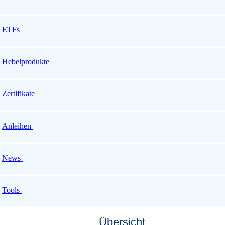
ETFs
Hebelprodukte
Zertifikate
Anleihen
News
Tools
Übersicht