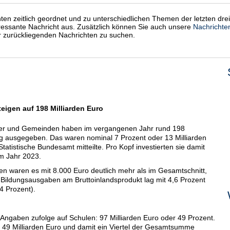
chten zeitlich geordnet und zu unterschiedlichen Themen der letzten dre
eressante Nachricht aus. Zusätzlich können Sie auch unsere
Nachrichte
er zurückliegenden Nachrichten zu suchen.
igen auf 198 Milliarden Euro
r und Gemeinden haben im vergangenen Jahr rund 198
ung ausgegeben. Das waren nominal 7 Prozent oder 13 Milliarden
tatistische Bundesamt mitteilte. Pro Kopf investierten sie damit
m Jahr 2023.
n waren es mit 8.000 Euro deutlich mehr als im Gesamtschnitt,
der Bildungsausgaben am Bruttoinlandsprodukt lag mit 4,6 Prozent
4 Prozent).
en Angaben zufolge auf Schulen: 97 Milliarden Euro oder 49 Prozent.
 49 Milliarden Euro und damit ein Viertel der Gesamtsumme