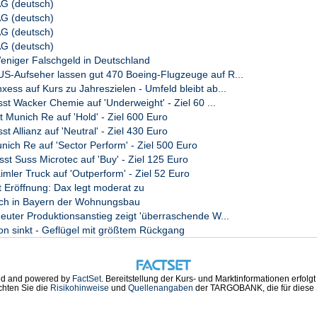
G (deutsch)
G (deutsch)
G (deutsch)
G (deutsch)
niger Falschgeld in Deutschland
Aufseher lassen gut 470 Boeing-Flugzeuge auf R...
ss auf Kurs zu Jahreszielen - Umfeld bleibt ab...
t Wacker Chemie auf 'Underweight' - Ziel 60 ...
st Munich Re auf 'Hold' - Ziel 600 Euro
t Allianz auf 'Neutral' - Ziel 430 Euro
ich Re auf 'Sector Perform' - Ziel 500 Euro
st Suss Microtec auf 'Buy' - Ziel 125 Euro
mler Truck auf 'Outperform' - Ziel 52 Euro
t Eröffnung: Dax legt moderat zu
sich in Bayern der Wohnungsbau
ter Produktionsanstieg zeigt 'überraschende W...
on sinkt - Geflügel mit größtem Rückgang
d and powered by
FactSet
. Bereitstellung der Kurs- und Marktinformationen erfolg
chten Sie die
Risikohinweise
und
Quellenangaben
der TARGOBANK, die für diese S