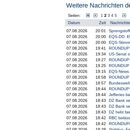
Verkehr sowie einem relativ ambi
Weitere Nachrichten de
NewClimate Institute.
Wie in den Vorjahren blieben die e
Seiten:
1
2
3
4
5
des Autorenteams genug tut, um 
Datum
Zeit
Nachrichte
liegt daher nur auf Platz vier.
07.08.2026
20:01
Sprengstoff
USA stürzen ab beim Klimaschutz
07.08.2026
20:00
EQS-DD: El
Besonders tief - nämlich um acht 
07.08.2026
20:00
EQS-Stimmr
drittletzten Platz belegen. Sie 
07.08.2026
19:41
ROUNDUP: U
Russland, einer der größten Öl- 
07.08.2026
19:34
US-Senat s
07.08.2026
19:27
ROUNDUP: U
In der zweiten Amtszeit von US-Pr
07.08.2026
19:25
ROUNDUP 2
internationaler Ebene enorm ges
ist im Report das anhaltende Wac
07.08.2026
19:15
EQS-News: 
von den Marktkräften und der Pol
07.08.2026
18:58
ROUNDUP 2/
entfielen demnach 17 Prozent de
07.08.2026
18:57
Bundeswehr
07.08.2026
18:44
ROUNDUP: E
China belegt im Index Rang 54 und
07.08.2026
18:44
Jefferies b
der Volksrepublik beispielsweise
2024 um 25 Prozent gegenüber de
07.08.2026
18:43
DZ Bank sen
07.08.2026
18:43
DZ Bank sen
Daneben habe China jedoch auch s
07.08.2026
18:43
DZ hebt fai
ausgeweitet. "Im Jahr 2024 errei
07.08.2026
18:42
RBC belässt
Bauvorhaben als im Rest der Welt
07.08.2026
18:42
ROUNDUP/Ak
07.08.2026
18:28
Stabilus: F