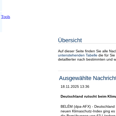
Tools
Übersicht
Auf dieser Seite finden Sie alle Na
untenstehenden Tabelle
die für Sie
detaillierter nach bestimmten und 
Ausgewählte Nachrich
18.11.2025 13:36
Deutschland rutscht beim Klim
BELÉM (dpa-AFX) - Deutschland fäl
neuen Klimaschutz-Index ging es a
die Bemühungen von 63 Ländern u