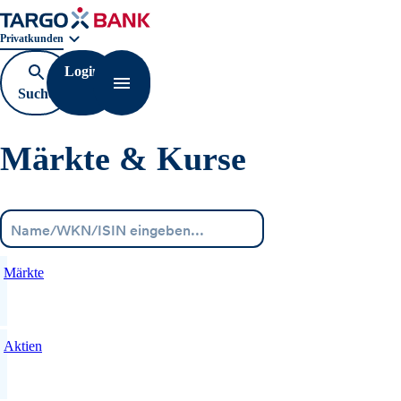
Geschäftsbereichnavigation. Aktuelle Auswahl:
Privatkunden
Login
Suche
Navigation öffnen
öffnen
Märkte & Kurse
Menü
Märkte
Aktien