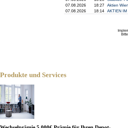
07.08.2026
18:27
Aktien Wien
07.08.2026
18:14
AKTIEN IM 
Imple
Bitt
Produkte und Services
Wechselprämie
5.000€ Prämie für Ihren Depot-