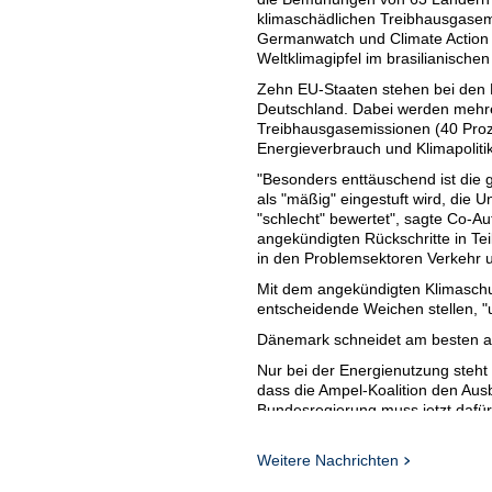
klimaschädlichen Treibhausgasem
Germanwatch und Climate Action 
Weltklimagipfel im brasilianischen
Zehn EU-Staaten stehen bei den
Deutschland. Dabei werden mehre
Treibhausgasemissionen (40 Proz
Energieverbrauch und Klimapolitik
"Besonders enttäuschend ist die g
als "mäßig" eingestuft wird, die U
"schlecht" bewertet", sagte Co-A
angekündigten Rückschritte in Tei
in den Problemsektoren Verkehr
Mit dem angekündigten Klimasch
entscheidende Weichen stellen, "
Dänemark schneidet am besten 
Nur bei der Energienutzung steht 
dass die Ampel-Koalition den Aus
Bundesregierung muss jetzt dafür
Am besten schnitt im Klimaschut
erneuerbarer Energien. Es folgen
Weitere Nachrichten
noch immer sehr niedrige Emissio