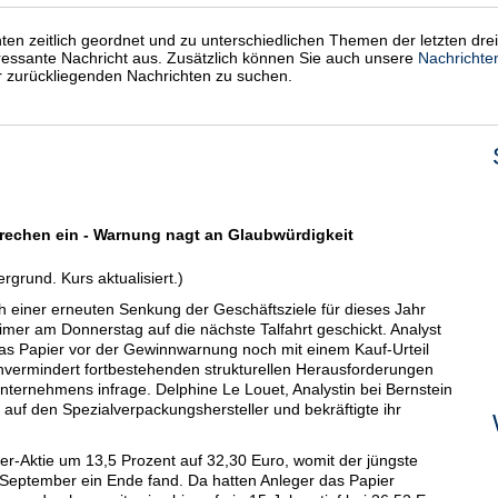
chten zeitlich geordnet und zu unterschiedlichen Themen der letzten dre
eressante Nachricht aus. Zusätzlich können Sie auch unsere
Nachrichte
er zurückliegenden Nachrichten zu suchen.
rechen ein - Warnung nagt an Glaubwürdigkeit
rgrund. Kurs aktualisiert.)
iner erneuten Senkung der Geschäftsziele für dieses Jahr
mer am Donnerstag auf die nächste Talfahrt geschickt. Analyst
s Papier vor der Gewinnwarnung noch mit einem Kauf-Urteil
 unvermindert fortbestehenden strukturellen Herausforderungen
Unternehmens infrage. Delphine Le Louet, Analystin bei Bernstein
 auf den Spezialverpackungshersteller und bekräftigte ihr
mer-Aktie um 13,5 Prozent auf 32,30 Euro, womit der jüngste
September ein Ende fand. Da hatten Anleger das Papier