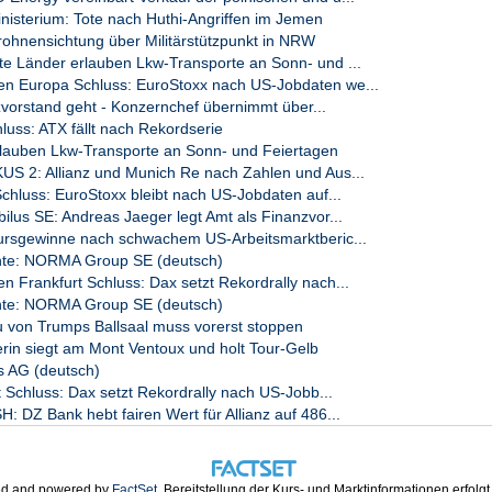
sterium: Tote nach Huthi-Angriffen im Jemen
ltnissen für oral einzunehmende flüssige Medikamente zentrale
 die vom Finanzchef eingeleiteten Korrekturen zur sofortigen
ohnensichtung über Militärstützpunkt in NRW
Einrichtung eines Transformationsbüros, die vollständige
 Länder erlauben Lkw-Transporte an Sonn- und ...
sowie Kostensenkungsmaßnahmen. "Die Situation ist komplex",
 Europa Schluss: EuroStoxx nach US-Jobdaten we...
Verhältnis der Nettoverschuldung zum bereinigten operativen
zvorstand geht - Konzernchef übernimmt über...
aussichtlich bei fast dem 4,5-fachen liegen.
luss: ATX fällt nach Rekordserie
end erforderlich seien, sieht die Bernstein-Expertin ein noch
rlauben Lkw-Transporte an Sonn- und Feiertagen
harmabereich betrifft. Vorzeitige Vertragsauflösungen oder ein
S 2: Allianz und Munich Re nach Zahlen und Aus...
orten zu einem Einbruch des Auftragsbestands und der
chluss: EuroStoxx bleibt nach US-Jobdaten auf...
026 führen. "Transparenz in diesem Punkt sowie eine externe
lus SE: Andreas Jaeger legt Amt als Finanzvor...
ndsätze als Folge der BaFin-Untersuchungen sind zum jetzigen
ursgewinne nach schwachem US-Arbeitsmarktberic...
 wir verstehen nicht, warum der Vorstand diese Entscheidung noch
te: NORMA Group SE (deutsch)
Frankfurt Schluss: Dax setzt Rekordrally nach...
te: NORMA Group SE (deutsch)
u von Trumps Ballsaal muss vorerst stoppen
on dpa-AFX
rin siegt am Mont Ventoux und holt Tour-Gelb
 AG (deutsch)
t Schluss: Dax setzt Rekordrally nach US-Jobb...
DZ Bank hebt fairen Wert für Allianz auf 486...
d and powered by
FactSet
. Bereitstellung der Kurs- und Marktinformationen erfolg