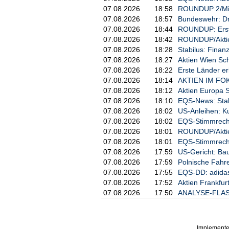
07.08.2026
18:58
ROUNDUP 2/Mini
Nachfrage nach Glas- und Plastikbehä
Bedeutung bei. Zudem verwies sie auf
07.08.2026
18:57
Bundeswehr: Dr
Sicherung der Liquidität wie etwa die 
07.08.2026
18:44
ROUNDUP: Erste
Überarbeitung des Investitionsplans 
07.08.2026
18:42
ROUNDUP/Aktien
resümierte sie unter Verweis auf das 
07.08.2026
18:28
Stabilus: Finan
Ergebnis. Das werde per Ende 2025 vor
07.08.2026
18:27
Aktien Wien Sch
Doch auch wenn Kostensenkungen zwing
07.08.2026
18:22
Erste Länder e
größeres Risiko, was die Umsätze im P
07.08.2026
18:14
AKTIEN IM FOKU
Anbieterwechsel könnte nach ihren W
07.08.2026
18:12
Aktien Europa S
Einnahmen bereits im Geschäftsjahr 2
07.08.2026
18:10
EQS-News: Stabi
Validierung der Rechnungslegungsgru
07.08.2026
18:02
US-Anleihen: K
Zeitpunkt zwingend erforderlich, und
07.08.2026
18:02
EQS-Stimmrech
nicht getroffen hat."/ck/mis/men
07.08.2026
18:01
ROUNDUP/Aktien 
-----------------------
07.08.2026
18:01
EQS-Stimmrech
07.08.2026
17:59
US-Gericht: Ba
dpa-AFX Broker - die Trader News v
07.08.2026
17:59
Polnische Fahre
-----------------------
07.08.2026
17:55
EQS-DD: adidas
07.08.2026
17:52
Aktien Frankfur
07.08.2026
17:50
ANALYSE-FLASH: 
Implemente