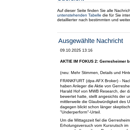
Auf dieser Seite finden Sie alle Nachri
untenstehenden Tabelle
die für Sie int
detaillierter nach bestimmten und weit
Ausgewählte Nachricht
09.10.2025 13:16
AKTIE IM FOKUS 2: Gerresheimer b
(neu: Mehr Stimmen, Details und Hinte
FRANKFURT (dpa-AFX Broker) - Nach e
haben Anleger die Aktie von Gerreshei
Harald Hof von MWB Research, der da
bewertet hatte, stellt angesichts der
mittlerweile die Glaubwürdigkeit des 
dagegen blickt schon länger skeptisch
"Underperform"-Urteil.
Um die Mittagszeit fiel die Gerreshei
Erholungsversuch vom Kursrutsch im 