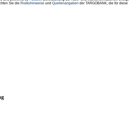
chten Sie die
Risikohinweise
und
Quellenangaben
der TARGOBANK, die für diese S
ag