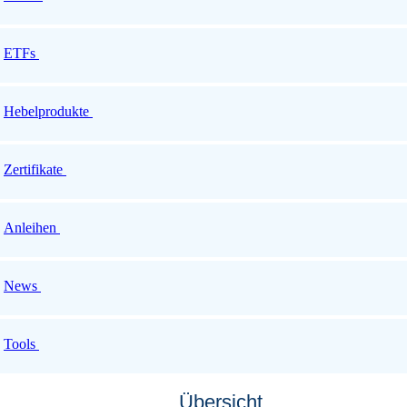
ETFs
Hebelprodukte
Zertifikate
Anleihen
News
Tools
Übersicht