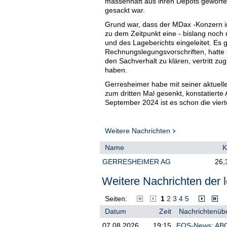
massenhaft aus ihren Depots geworfen
gesackt war.
Grund war, dass der MDax -Konzern ins
zu dem Zeitpunkt eine - bislang noch
und des Lageberichts eingeleitet. Es
Rechnungslegungsvorschriften, hatte
den Sachverhalt zu klären, vertritt zug
haben.
Gerresheimer habe mit seiner aktuell
zum dritten Mal gesenkt, konstatierte
September 2024 ist es schon die vier
seit September 2025 im Amt ist.
Laut Calvet dürften die Analysten nu
Weitere Nachrichten
Die Konsensschätzungen für den Umsat
(Ebitda) um bis zu 10 Prozent sinken,
Name
K
prozentual zweistelligen Bereich zus
GERRESHEIMER AG
26,
MWB-Analyst Hof reagierte bereits un
mittelfristigen und langfristigen. Er s
Weitere Nachrichten der l
"Halten" ab. Angesichts der unter Dru
spiegele seine Bewertung jetzt die R
Seiten:
1
2
3
4
5
er. Neben den strukturellen Herausfo
Datum
Zeit
Nachrichtenübe
Transformationsprogramm "tiefgreifen
07.08.2026
19:15
EQS-News: ABO 
Bernstein-Analystin Le Louet misst 