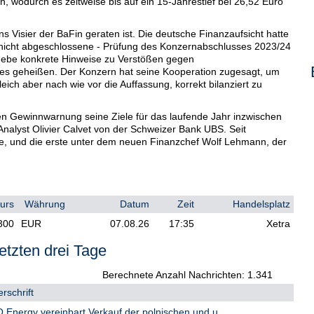
, wodurch es zeitweise bis auf ein 15-Jahrestief bei 26,52 Euro
 Visier der BaFin geraten ist. Die deutsche Finanzaufsicht hatte
 nicht abgeschlossene - Prüfung des Konzernabschlusses 2023/24
 gebe konkrete Hinweise zu Verstößen gegen
 es geheißen. Der Konzern hat seine Kooperation zugesagt, um
leich aber nach wie vor die Auffassung, korrekt bilanziert zu
en Gewinnwarnung seine Ziele für das laufende Jahr inzwischen
 Analyst Olivier Calvet von der Schweizer Bank UBS. Seit
te, und die erste unter dem neuen Finanzchef Wolf Lehmann, der
n den Rotstift ansetzen und ihre Schätzungen zusammenstreichen.
z sieht er um bis zu 5 Prozent und für das operative Ergebnis
 während die Prognose für das Ergebnis je Aktie sogar im
urs
Währung
Datum
Zeit
Handelsplatz
ammengestrichen werden dürfte.
300
EUR
07.08.26
17:35
Xetra
d kappte seine Schätzungen deutlich, und zwar auch die
enkte sein Kursziel von 61 auf 39 Euro und stufte die Aktie auf
etzten drei Tage
ck stehenden Profitabilität und der begrenzten Zukunftssicht
isiken der Umsetzung der neuen Managementziele wider, schrieb
Berechnete Anzahl Nachrichten: 1.341
rderungen lässt ihm zufolge auch das angekündigte
rschrift
de operative Herausforderungen in der Zukunft" erwarten.
Energy vereinbart Verkauf der polnischen und u...
vor allem den Aussagen des Managements zur schleppenden