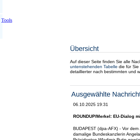
Tools
Übersicht
Auf dieser Seite finden Sie alle Na
untenstehenden Tabelle
die für Sie
detaillierter nach bestimmten und 
Ausgewählte Nachrich
06.10.2025 19:31
ROUNDUP/Merkel: EU-Dialog mit 
BUDAPEST (dpa-AFX) - Vor dem An
damalige Bundeskanzlerin Angela
Präsidenten Wladimir Putin gewü