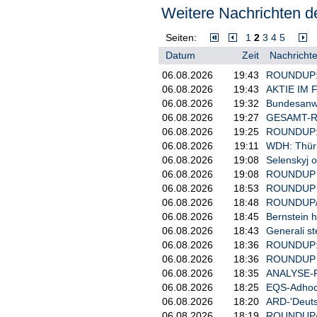
"In unserer Region wurde Russla
Weitere Nachrichten de
Russland ausgehenden Gefahren g
dies zu ignorieren", sagte Tsahk
Seiten:
1
2
3
4
5
wirtschaftlichen Zusammenarbeit 
Datum
Zeit
Nachrichte
Stream-Pipeline dazu beigetragen
06.08.2026
19:43
ROUNDUP: B
Interview während Besuch in Ung
06.08.2026
19:43
AKTIE IM F
Auch in den beiden anderen balti
06.08.2026
19:32
Bundesanwal
kritisch aufgefasst. Das Gespräch
06.08.2026
19:27
GESAMT-ROU
online veröffentlicht. Merkel hie
06.08.2026
19:25
ROUNDUP: R
dort für die ungarische Übersetz
06.08.2026
19:11
WDH: Thüri
Eine Sprecherin Merkels teilte am
06.08.2026
19:08
Selenskyj o
"nicht neu". Bei einer Veranstalt
06.08.2026
19:08
ROUNDUP 3:
2021 geäußert. Die Haltung der b
06.08.2026
18:53
ROUNDUP 4/
damals aber nicht./brd/DP/nas
06.08.2026
18:48
ROUNDUP/Ak
06.08.2026
18:45
Bernstein h
06.08.2026
18:43
Generali st
06.08.2026
18:36
ROUNDUP: M
06.08.2026
18:36
ROUNDUP 2:
06.08.2026
18:35
ANALYSE-FL
06.08.2026
18:25
EQS-Adhoc: 
06.08.2026
18:20
ARD-'Deuts
06.08.2026
18:19
ROUNDUP/Ak