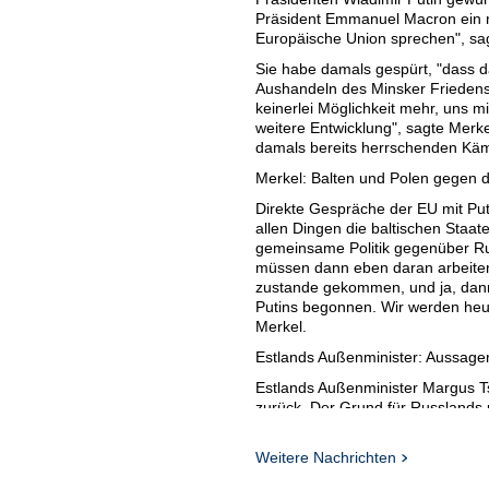
Präsident Emmanuel Macron ein ne
Europäische Union sprechen", sag
Sie habe damals gespürt, "dass
Aushandeln des Minsker Friedens
keinerlei Möglichkeit mehr, uns m
weitere Entwicklung", sagte Mer
damals bereits herrschenden Käm
Merkel: Balten und Polen gegen d
Direkte Gespräche der EU mit Puti
allen Dingen die baltischen Staat
gemeinsame Politik gegenüber Rus
müssen dann eben daran arbeiten, 
zustande gekommen, und ja, dann
Putins begonnen. Wir werden heu
Merkel.
Estlands Außenminister: Aussage
Estlands Außenminister Margus T
zurück. Der Grund für Russlands 
Sowjetunion zu akzeptieren, sowi
und seine Taten zu ignorieren, sa
Weitere Nachrichten
der Krieg in Georgien 2008 noch