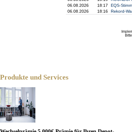
06.08.2026
18:17
EQS-Stimm
06.08.2026
18:16
Rekord-Was
Imple
Bitt
Produkte und Services
Wechselprämie
5.000€ Prämie für Ihren Depot-