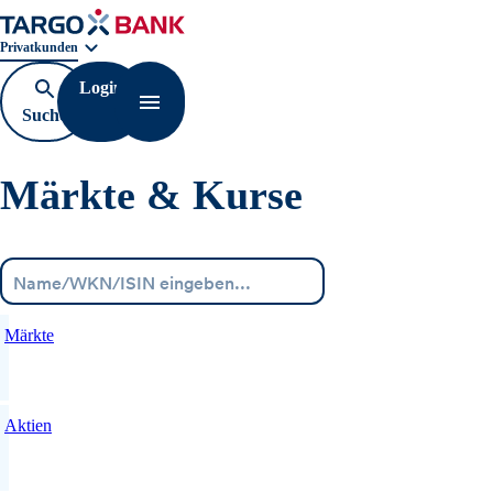
Geschäftsbereichnavigation. Aktuelle Auswahl:
Privatkunden
Login
Suche
Navigation öffnen
öffnen
Märkte & Kurse
Menü
Märkte
Aktien