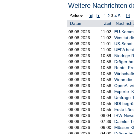
Intervention der arabischen und 
Weitere Nachrichten de
Irans Präsident: "Wir müssen un
Seiten:
1
2
3
4
5
Nach Ansicht von Irans Präsident
Datum
Zeit
Nachricht
die diplomatischen Bemühungen f
die Diplomatie ist mehr als ein V
08.08.2026
11:02
EU-Kommiss
militärische Macht und nicht das 
08.08.2026
11:02
Was tut d
Heute brenne Gaza, sagte Pesesch
08.08.2026
11:01
US-Senat 
Zusehen und dem Äußern von Veru
08.08.2026
11:00
UEFA bestä
gerichtet forderte er: "Wir müss
08.08.2026
10:59
Niedrige R
08.08.2026
10:58
Dräger ho
Auslöser des Gaza-Krieges war d
08.08.2026
10:58
Rente: Fre
Menschen in Israel getötet und m
auch Kinder. Seither bekämpft Isra
08.08.2026
10:58
Wirtschaft
befinden sich noch 48 Geiseln, d
08.08.2026
10:58
Wenn die 
08.08.2026
10:56
OpenAI wi
Keine konkreten Maßnahmen erw
08.08.2026
10:56
Experte: 
Die Staats- und Regierungschefs 
08.08.2026
10:56
Umfrage: M
Gipfeltreffen zur Lage im Gazastr
08.08.2026
10:55
BDI begrü
israelischen Vorgehens.
08.08.2026
10:55
Erste Län
Auch diesmal erwarten Beobachter
08.08.2026
08:04
IRW-News:
Maßnahmen. In einem von arabisch
08.08.2026
07:39
Daimler Tr
unter anderem vorgeworfen, im G
08.08.2026
06:00
Müssen KI
und Aushungerung der Bevölkerun
08.08.2026
04:00
Dräger ho