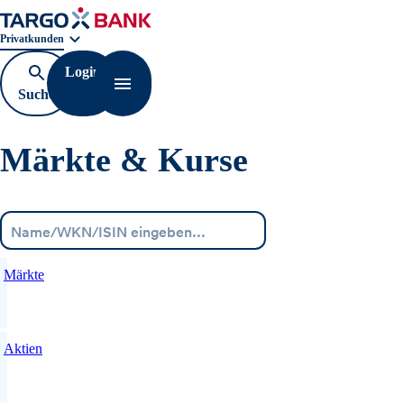
Geschäftsbereichnavigation. Aktuelle Auswahl:
Privatkunden
Login
Suche
Navigation öffnen
öffnen
Märkte & Kurse
Menü
Märkte
Aktien