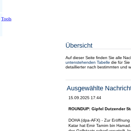
Tools
Übersicht
Auf dieser Seite finden Sie alle Na
untenstehenden Tabelle
die für Sie
detaillierter nach bestimmten und 
Ausgewählte Nachrich
15.09.2025 17:44
ROUNDUP: Gipfel Dutzender Staa
DOHA (dpa-AFX) - Zur Eröffnung e
Katar hat Emir Tamim bin Hamad A
des Golfstaats scharf verurteilt. 