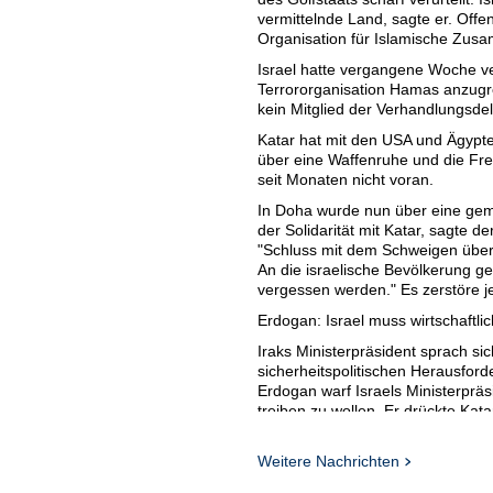
vermittelnde Land, sagte er. Offe
Organisation für Islamische Zu
Israel hatte vergangene Woche ver
Terrororganisation Hamas anzugr
kein Mitglied der Verhandlungsd
Katar hat mit den USA und Ägypte
über eine Waffenruhe und die Fr
seit Monaten nicht voran.
In Doha wurde nun über eine geme
der Solidarität mit Katar, sagte 
"Schluss mit dem Schweigen über d
An die israelische Bevölkerung ge
vergessen werden." Es zerstöre j
Erdogan: Israel muss wirtschaftli
Iraks Ministerpräsident sprach sic
sicherheitspolitischen Herausfor
Erdogan warf Israels Ministerpräs
treiben zu wollen. Er drückte Kat
überzeugt, dass Israel auch wirts
Auch der palästinensische Präside
Weitere Nachrichten
israelische Regierung sei unfähig