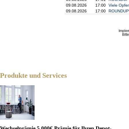
09.08.2026
17:00
Viele Opfe
09.08.2026
17:00
ROUNDUP: K
Imple
Bitt
Produkte und Services
Wechselprämie
5.000€ Prämie für Ihren Depot-