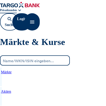
Geschäftsbereichnavigation. Aktuelle Auswahl:
Privatkunden
Login
Suche
Navigation öffnen
öffnen
Märkte & Kurse
Menü
Märkte
Aktien