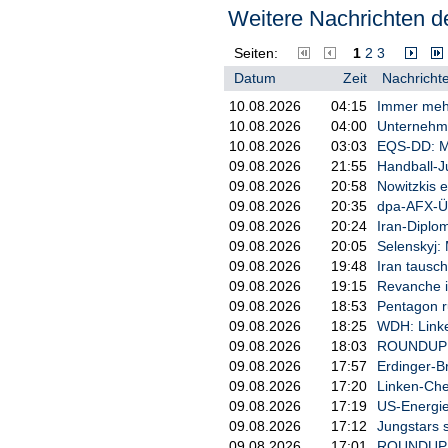
unter 30-Jährigen waren es überdu
Weitere Nachrichten de
Viertel aller Befragten (25,9 Pro
Dritte der Umfrageteilnehmer (31,
Seiten:
1
2
3
24 Monaten Geld leihen muss.
Datum
Zeit
Nachrichte
10.08.2026
04:15
Immer mehr
10.08.2026
04:00
Unternehme
10.08.2026
03:03
EQS-DD: Me
09.08.2026
21:55
Handball-J
09.08.2026
20:58
Nowitzkis e
09.08.2026
20:35
dpa-AFX-Üb
09.08.2026
20:24
Iran-Diplo
09.08.2026
20:05
Selenskyj:
09.08.2026
19:48
Iran tausch
09.08.2026
19:15
Revanche i
09.08.2026
18:53
Pentagon ru
09.08.2026
18:25
WDH: Linke
09.08.2026
18:03
ROUNDUP: 
09.08.2026
17:57
Erdinger-B
09.08.2026
17:20
Linken-Che
09.08.2026
17:19
US-Energie
09.08.2026
17:12
Jungstars 
09.08.2026
17:01
ROUNDUP 3: