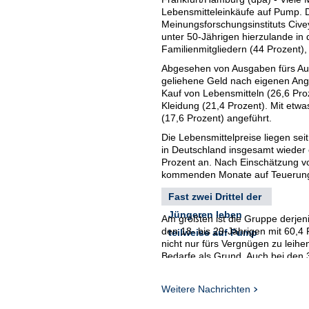
Lebensmitteleinkäufe auf Pump. 
Meinungsforschungsinstituts Civey
unter 50-Jährigen hierzulande i
Familienmitgliedern (44 Prozent),
Abgesehen von Ausgaben fürs Aut
geliehene Geld nach eigenen Anga
Kauf von Lebensmitteln (26,6 Pr
Kleidung (21,4 Prozent). Mit et
(17,6 Prozent) angeführt.
Die Lebensmittelpreise liegen se
in Deutschland insgesamt wieder e
Prozent an. Nach Einschätzung vo
kommenden Monate auf Teuerungs
Fast zwei Drittel der
Jüngeren leben
Am größten ist die Gruppe derjen
den 18- bis 29-Jährigen mit 60,4 
teilweise auf Pump
nicht nur fürs Vergnügen zu leihe
Bedarfe als Grund. Auch bei den 3
Hauptverwendungszweck für gelie
Erwachsene in Deutschland befra
Weitere Nachrichten
Die geliehenen Beträge lagen bei 