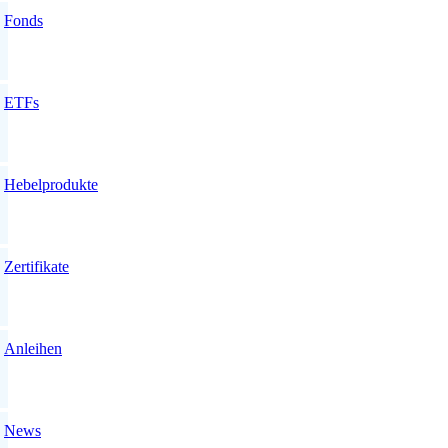
Fonds
ETFs
Hebelprodukte
Zertifikate
Anleihen
News