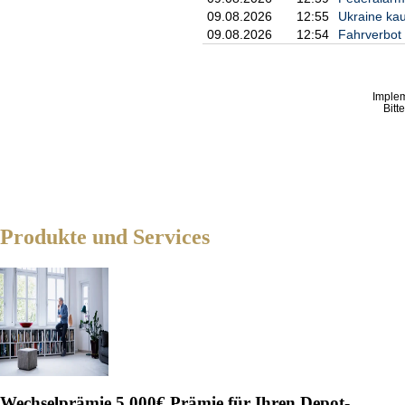
Schwacher Start
09.08.2026
12:55
Ukraine kauf
09.08.2026
12:54
Fahrverbot 
Und doch verschlief der Weltmeist
Finnen, die erstmals bei einer EM
zogen angetrieben von tausenden 
Imple
Bei Deutschland lief dagegen zun
Bitt
Würfe daneben. Doch die deutsche 
dann stopfte Wagner den Ball per
Rollen.
Schröder und Wagner
führen Team an
Bei den Finnen fielen die Würfe 
ersten Viertel lag Deutschland m
Produkte und Services
kontinuierlich aus. Zwischenzeitli
einmal traf sogar Wagner seine W
Nach dem Seitenwechsel versuchte
(73:79). Deutschland wackelte kur
des dritten Viertels ein Double-D
Und das, obwohl Ibrahimagic nur 
(Knie-Operation) auch noch Justus
Finaleinzug aber von der deutsc
Bundestrainer Alex Mumbru saß.
Wechselprämie
5.000€ Prämie für Ihren Depot-