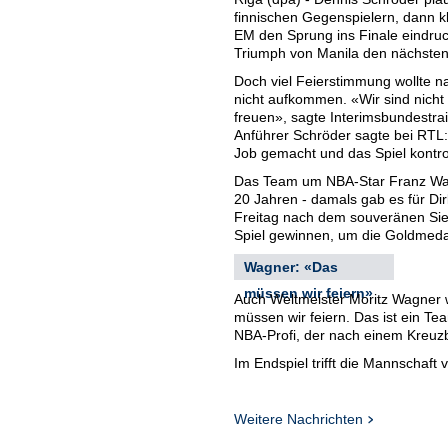
finnischen Gegenspielern, dann kl
EM den Sprung ins Finale eindru
Triumph von Manila den nächsten
Doch viel Feierstimmung wollte n
nicht aufkommen. «Wir sind nicht 
freuen», sagte Interimsbundestra
Anführer Schröder sagte bei RTL:
Job gemacht und das Spiel kontrol
Das Team um NBA-Star Franz Wagn
20 Jahren - damals gab es für Dir
Freitag nach dem souveränen Sieg 
Spiel gewinnen, um die Goldmedai
Wagner: «Das
müssen wir feiern»
Auch Weltmeister Moritz Wagner wa
müssen wir feiern. Das ist ein Tea
NBA-Profi, der nach einem Kreuzb
Im Endspiel trifft die Mannschaf
die Türkei. Die Türken gewannen 
Antetokounmpo überraschend deutl
beim Supercup in München knapp 
Weitere Nachrichten
Schröder und Wagner mit 26 und 