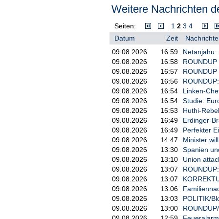
10.047 Zuschauern zudem zwölf V
Weitere Nachrichten de
Wie die goldene Generation Span
Europameisterschaftstitel bewälti
Seiten:
1
2
3
4
Wir haben unser Minimalziel errei
Datum
Zeit
Nachrichte
können wir heute Abend genießen
09.08.2026
16:59
Netanjahu: 
EM-Halbfinale 2022, WM-Titel 202
09.08.2026
16:58
ROUNDUP 2:
Basketballer erleben die erfolgre
09.08.2026
16:57
ROUNDUP 2/
Welt, das haben wir oft genug be
09.08.2026
16:56
ROUNDUP: M
Team bestätigten den Eindruck in 
09.08.2026
16:54
Linken-Che
Schon in der
09.08.2026
16:54
Studie: Eur
09.08.2026
16:53
Huthi-Rebel
Vorrunde klarer Sieg
In der Gruppenphase im finnisch
09.08.2026
16:49
Erdinger-B
deklassiert. Doch das spielte in 
gegen Finnland
09.08.2026
16:49
Perfekter E
zählt nicht mehr. Finnland wird d
09.08.2026
14:47
Minister wi
sagte Center Daniel Theis.
09.08.2026
13:30
Spanien und 
Die Situation erinnerte stark an
09.08.2026
13:10
Union attac
Auch bei Olympia wurde die deut
09.08.2026
13:07
ROUNDUP: H
Frankreich gefeiert, um dann im 
09.08.2026
13:07
KORREKTUR: 
scheitern und später ganz ohne M
09.08.2026
13:06
Familiennac
«Ich erinnere mich noch an die Sp
09.08.2026
13:03
POLITIK/Blo
Schulter genommen und abgeschalt
09.08.2026
13:00
ROUNDUP/Tot
gewarnt.
09.08.2026
12:59
Feueralarm