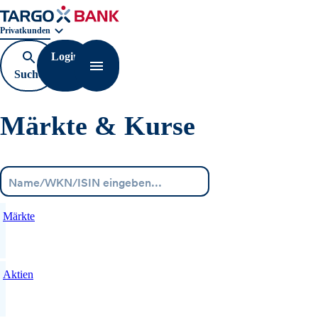
Geschäftsbereichnavigation. Aktuelle Auswahl:
Privatkunden
Login
Suche
Navigation öffnen
öffnen
Märkte & Kurse
Menü
Märkte
Aktien