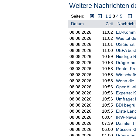
Zudem wird das militärische Vorg
Weitere Nachrichten de
müsse sich aus dem Küstengebiet
israelischer Geiseln. Siedlungsak
Seiten:
1
2
3
4
5
eingestellt werden./cah/DP/mis
Datum
Zeit
Nachricht
08.08.2026
11:02
EU-Kommiss
08.08.2026
11:02
Was tut d
08.08.2026
11:01
US-Senat 
08.08.2026
11:00
UEFA bestä
08.08.2026
10:59
Niedrige R
08.08.2026
10:58
Dräger ho
08.08.2026
10:58
Rente: Fre
08.08.2026
10:58
Wirtschaft
08.08.2026
10:58
Wenn die 
08.08.2026
10:56
OpenAI wi
08.08.2026
10:56
Experte: 
08.08.2026
10:56
Umfrage: M
08.08.2026
10:55
BDI begrü
08.08.2026
10:55
Erste Län
08.08.2026
08:04
IRW-News:
08.08.2026
07:39
Daimler Tr
08.08.2026
06:00
Müssen KI
08.08.2026
04:00
Dräger ho