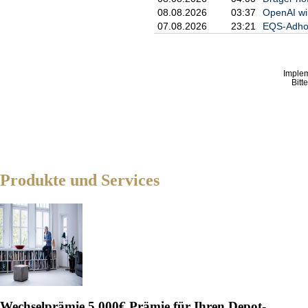
08.08.2026
03:37
OpenAI wi
07.08.2026
23:21
EQS-Adhoc
Imple
Bitt
Produkte und Services
Wechselprämie
5.000€ Prämie für Ihren Depot-