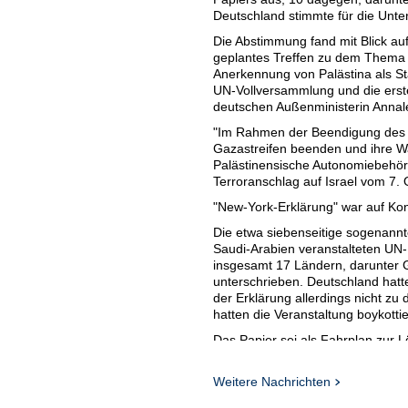
Deutschland stimmte für die Unt
Die Abstimmung fand mit Blick au
geplantes Treffen zu dem Thema s
Anerkennung von Palästina als St
UN-Vollversammlung und die erst
deutschen Außenministerin Annal
"Im Rahmen der Beendigung des K
Gazastreifen beenden und ihre W
Palästinensische Autonomiebehö
Terroranschlag auf Israel vom 7. O
"New-York-Erklärung" war auf Kon
Die etwa siebenseitige sogenannt
Saudi-Arabien veranstalteten UN
insgesamt 17 Ländern, darunter G
unterschrieben. Deutschland hatt
der Erklärung allerdings nicht zu
hatten die Veranstaltung boykottier
Das Papier sei als Fahrplan zur 
existierender Staaten - Israel und
es zu einer der Voraussetzungen f
Weitere Nachrichten
müsse.