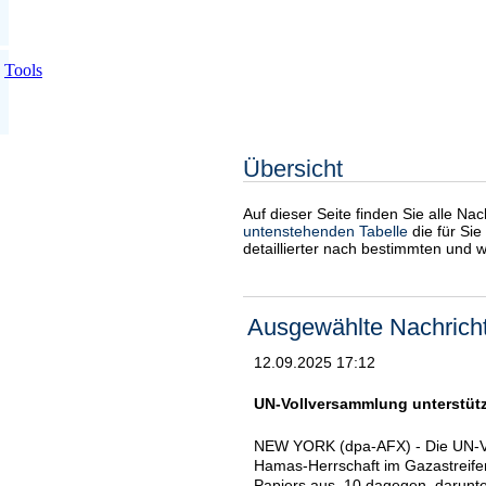
Tools
Übersicht
Auf dieser Seite finden Sie alle Na
untenstehenden Tabelle
die für Sie
detaillierter nach bestimmten und 
Ausgewählte Nachrich
12.09.2025 17:12
UN-Vollversammlung unterstütz
NEW YORK (dpa-AFX) - Die UN-Vol
Hamas-Herrschaft im Gazastreifen
Papiers aus, 10 dagegen, darunter