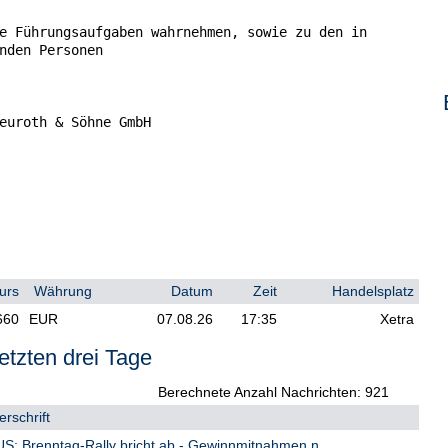
e Führungsaufgaben wahrnehmen, sowie zu den in

nden Personen

euroth & Söhne GmbH

iehung zu:

              Hans Peter

              Neuroth

urs
Währung
Datum
Zeit
Handelsplatz
              Vorstand

660
EUR
07.08.26
17:35
Xetra
etzten drei Tage
 Teilnehmer am Markt für Emissionszertifikate,

um Versteigerer oder zur Auktionsaufsicht

Berechnete Anzahl Nachrichten: 921
rschrift
: Brenntag-Rally bricht ab - Gewinnmitnahmen n...