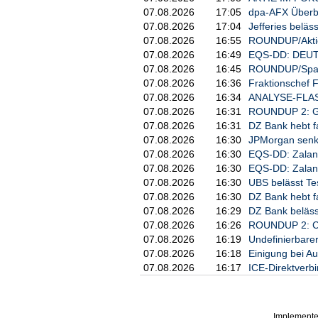
     Scherzer & Co. AG

07.08.2026
17:05
dpa-AFX Überb
07.08.2026
17:04
Jefferies beläs
b) LEI

07.08.2026
16:55
ROUNDUP/Aktien
07.08.2026
16:49
EQS-DD: DEUTZ
     529900L5AIT07HWHCJ66

07.08.2026
16:45
ROUNDUP/Spanien
07.08.2026
16:36
Fraktionschef 
4. Angaben zum Geschäft/zu den
07.08.2026
16:34
ANALYSE-FLASH:
07.08.2026
16:31
ROUNDUP 2: Gene
a) Beschreibung des Finanzinst
07.08.2026
16:31
DZ Bank hebt fa
     Art:     Aktie

07.08.2026
16:30
JPMorgan senkt 
     ISIN:    DE0006942808

07.08.2026
16:30
EQS-DD: Zalan
07.08.2026
16:30
EQS-DD: Zalan
b) Art des Geschäfts

07.08.2026
16:30
UBS belässt Tesl
07.08.2026
16:30
DZ Bank hebt fa
     Kauf

07.08.2026
16:29
DZ Bank belässt
07.08.2026
16:26
ROUNDUP 2: Ch
c) Preis(e) und Volumen

07.08.2026
16:19
Undefinierbare
07.08.2026
16:18
Einigung bei Au
     Preis(e)    Volumen

     2,32 EUR    8.352,00 EUR

07.08.2026
16:17
ICE-Direktverbi
d) Aggregierte Informationen

Implemente
     Preis         Aggregierte