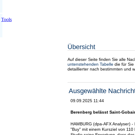
Tools
Übersicht
Auf dieser Seite finden Sie alle Na
untenstehenden Tabelle
die für Sie
detaillierter nach bestimmten und 
Ausgewählte Nachrich
09.09.2025 11:44
Berenberg belässt Saint-Gobain 
HAMBURG (dpa-AFX Analyser) - Di
"Buy" mit einem Kursziel von 110
Studie seine Erwartung, dass da