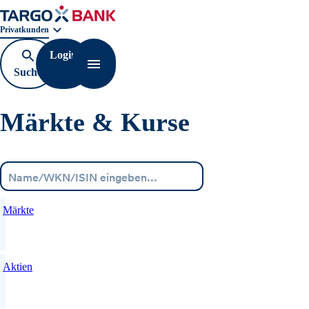
Geschäftsbereichnavigation. Aktuelle Auswahl:
Privatkunden
Login
Suche
Navigation öffnen
öffnen
Märkte & Kurse
Menü
Märkte
Aktien