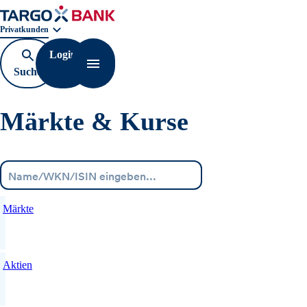
Geschäftsbereichnavigation. Aktuelle Auswahl:
Privatkunden
Login
Suche
Navigation öffnen
öffnen
Märkte & Kurse
Menü
Märkte
Aktien