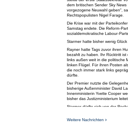
dem britischen Sender Sky News kl
vorgezogene Neuwahl geben", sag
Rechtspopulisten Nigel Farage.
Die Krise war mit der Parteikon
Samstag endete. Die Reform-Parte
sozialdemokratische Labour-Partei
Starmer hatte bisher wenig Glück
Rayner hatte Tags zuvor ihren H
bezahlt zu haben. Ihr Rücktritt is
links außen weit in die politische 
linken Flügel. Für ihren Posten al
die noch immer stark links geprä
dürfte.
Der Premier nutzte die Gelegenhe
bisherige Außenminister David La
Innenministerin Yvette Cooper we
bisher das Justizministerium leitet
Starmer dürfte sich von der Roch
Amtsantritt vor etwa 14 Monaten
scheiterten spektakulär und die Z
Weitere Nachrichten
Umfragewerte sackten entspreche