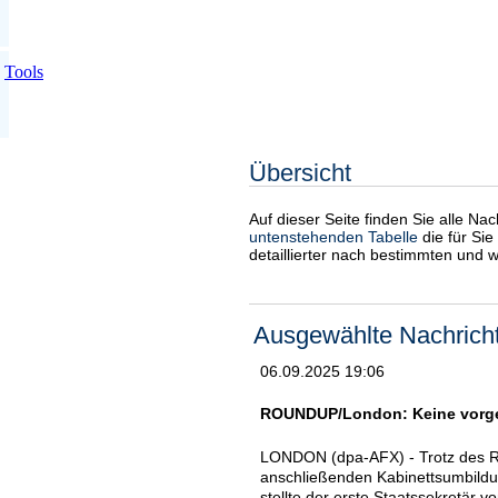
Tools
Übersicht
Auf dieser Seite finden Sie alle Na
untenstehenden Tabelle
die für Sie
detaillierter nach bestimmten und 
Ausgewählte Nachrich
06.09.2025 19:06
ROUNDUP/London: Keine vorge
LONDON (dpa-AFX) - Trotz des Rü
anschließenden Kabinettsumbildu
stellte der erste Staatssekretär v