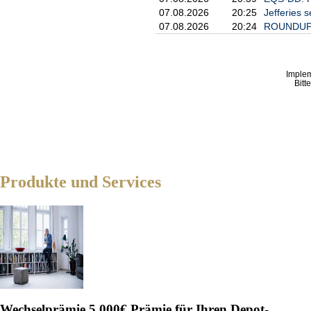
07.08.2026
20:25
Jefferies s
07.08.2026
20:24
ROUNDUP 3
Imple
Bitt
Produkte und Services
Wechselprämie
5.000€ Prämie für Ihren Depot-