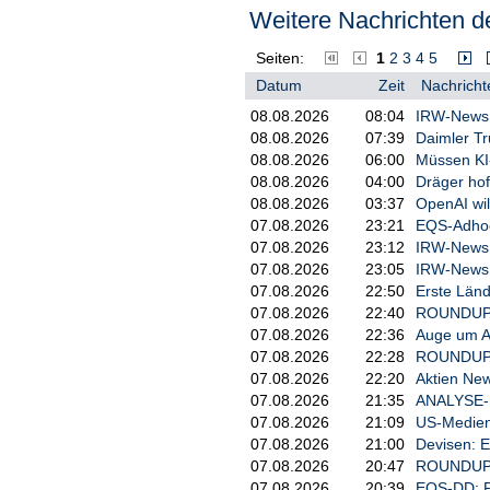
Weitere Nachrichten de
Seiten:
1
2
3
4
5
Datum
Zeit
Nachricht
08.08.2026
08:04
IRW-News: 
08.08.2026
07:39
Daimler Tr
08.08.2026
06:00
Müssen KI
08.08.2026
04:00
Dräger hof
08.08.2026
03:37
OpenAI wil
07.08.2026
23:21
EQS-Adhoc:
07.08.2026
23:12
IRW-News: 
07.08.2026
23:05
IRW-News: 
07.08.2026
22:50
Erste Länd
07.08.2026
22:40
ROUNDUP 3
07.08.2026
22:36
Auge um Au
07.08.2026
22:28
ROUNDUP/Ak
07.08.2026
22:20
Aktien New
07.08.2026
21:35
ANALYSE-FL
07.08.2026
21:09
US-Medien
07.08.2026
21:00
Devisen: 
07.08.2026
20:47
ROUNDUP 2
07.08.2026
20:39
EQS-DD: P