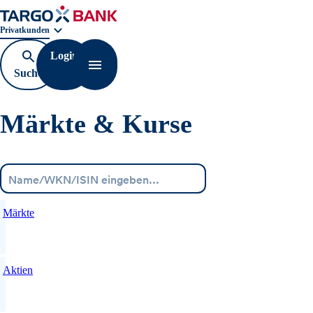
Geschäftsbereichnavigation. Aktuelle Auswahl:
Privatkunden
Login
Suche
Navigation öffnen
öffnen
Märkte & Kurse
Menü
Märkte
Aktien