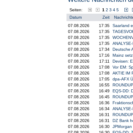
Seiten:
1
2
3
4
5
Datum
Zeit
Nachricht
07.08.2026
17:35
Saarland e
07.08.2026
17:35
TAGESVORS
07.08.2026
17:35
WOCHENVOR
07.08.2026
17:35
ANALYSE-FL
07.08.2026
17:34
Deutsche A
07.08.2026
17:16
Mainz setz
07.08.2026
17:11
Devisen: E
07.08.2026
17:08
Vor EM: Sp
07.08.2026
17:08
AKTIE IM F
07.08.2026
17:05
dpa-AFX Ü
07.08.2026
16:55
ROUNDUP/Ak
07.08.2026
16:49
EQS-DD: D
07.08.2026
16:45
ROUNDUP/Sp
07.08.2026
16:36
Fraktionsc
07.08.2026
16:34
ANALYSE-FL
07.08.2026
16:31
ROUNDUP 2:
07.08.2026
16:31
DZ Bank heb
07.08.2026
16:30
JPMorgan s
07.08.2026
16:30
EQS-DD: Z