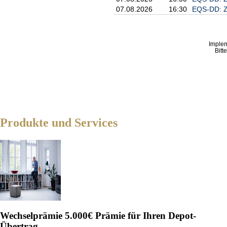
07.08.2026
16:30
EQS-DD: Z
Imple
Bitt
Produkte und Services
Wechselprämie
5.000€ Prämie für Ihren Depot-
Übertrag