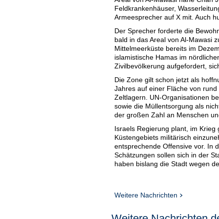
Feldkrankenhäuser, Wasserleitung
Armeesprecher auf X mit. Auch hum
Der Sprecher forderte die Bewohn
bald in das Areal von Al-Mawasi z
Mittelmeerküste bereits im Dezem
islamistische Hamas im nördliche
Zivilbevölkerung aufgefordert, s
Die Zone gilt schon jetzt als hoff
Jahres auf einer Fläche von rund
Zeltlagern. UN-Organisationen be
sowie die Müllentsorgung als nich
der großen Zahl an Menschen u
Israels Regierung plant, im Krie
Küstengebiets militärisch einzuneh
entsprechende Offensive vor. In 
Schätzungen sollen sich in der St
haben bislang die Stadt wegen d
Weitere Nachrichten
Weitere Nachrichten de