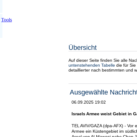
Tools
Übersicht
Auf dieser Seite finden Sie alle Na
untenstehenden Tabelle
die für Sie
detaillierter nach bestimmten und 
Ausgewählte Nachrich
06.09.2025 19:02
Israels Armee weist Gebiet in G
TEL AVIV/GAZA (dpa-AFX) - Vor ei
Armee ein Küstengebiet im südli
Areal von Al-Mawasi nahe Chan Ju