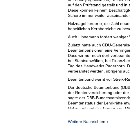
auf den Prüfstand gestellt und in 
Diese können keinem Beschäftigten 
Schere immer weiter auseinander
Holznagel forderte, die Zahl neu
hoheitlichen Kernbereiche zu besc
Auch Linnemann fordert weniger
Zuletzt hatte auch CDU-Generalse
Beamtenpensionen eine Verringer
Dass wir nur noch dort verbeamten,
bei Staatsanwälten, bei Finanzbe
Tag des Handwerks Paderborn. Darü
verbeamtet werden, übrigens auc
Beamtenbund warnt vor Streik-Ri
Der deutsche Beamtenbund (DBB) s
der Rentenversicherung oder der ö
sagte der DBB-Bundesvorsitzend
Beamtenstatus der Lehrkräfte etw
Holznagel und Co. Bürgern und Wi
zumuten?", fragte er.
Nach Geyers Ansicht kann sich d
Weitere Nachrichten
Geld sparen: "Im Gegenteil, die Br