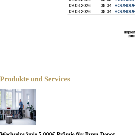
09.08.2026
08:04
ROUNDUP: 
09.08.2026
08:04
ROUNDUP: 
Imple
Bitt
Produkte und Services
Wechselprämie
5.000€ Prämie für Ihren Depot-