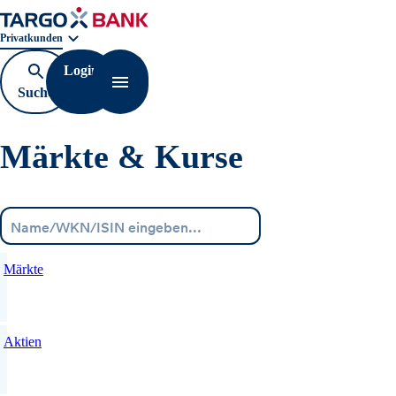
Geschäftsbereichnavigation. Aktuelle Auswahl:
Privatkunden
Login
Suche
Navigation öffnen
öffnen
Märkte & Kurse
Menü
Märkte
Aktien