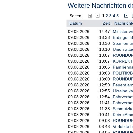
Rentenversicherung aufgebracht u
Weitere Nachrichten de
und Lehrer bereitgestellt werden.
Etwa 5,3 Millionen Menschen arbei
Seiten:
1
2
3
4
5
öffentlichen Dienst sind laut Bu
Datum
Zeit
Nachricht
andere Arbeitnehmer in die gese
09.08.2026
14:47
Minister w
Ausscheiden aus dem Dienst eine 
09.08.2026
13:38
Erdinger-
09.08.2026
13:30
Spanien und
09.08.2026
13:10
Union atta
09.08.2026
13:07
ROUNDUP: 
09.08.2026
13:07
KORREKTUR:
09.08.2026
13:06
Familienna
09.08.2026
13:03
POLITIK/Bl
09.08.2026
13:00
ROUNDUP/To
09.08.2026
12:59
Feueralar
09.08.2026
12:55
Ukraine kau
09.08.2026
12:54
Fahrverbot
09.08.2026
11:41
Fahrverbot
09.08.2026
11:38
Schmutzkam
09.08.2026
10:41
Kein «Arsc
09.08.2026
09:03
ROUNDUP/St
09.08.2026
08:43
Verletzte 
09.08.2026
08:05
ROUNDUP 2: