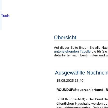
Tools
Übersicht
Auf dieser Seite finden Sie alle Na
untenstehenden Tabelle
die für Sie
detaillierter nach bestimmten und 
Ausgewählte Nachrich
15.08.2025 13:40
ROUNDUP/Steuerzahlerbund: Be
BERLIN (dpa-AFX) - Der Bund der
öffentlichen Haushalte werden du
der Lobbyorganisation, Reiner Ho