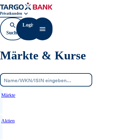
Geschäftsbereichnavigation. Aktuelle Auswahl:
Privatkunden
Login
Suche
Navigation öffnen
öffnen
Märkte & Kurse
Menü
Märkte
Aktien