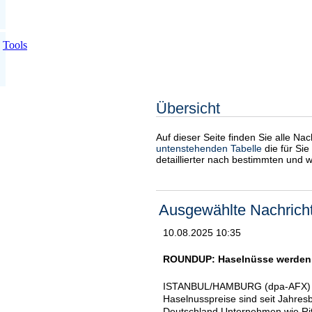
Tools
Übersicht
Auf dieser Seite finden Sie alle Na
untenstehenden Tabelle
die für Sie
detaillierter nach bestimmten und 
Ausgewählte Nachrich
10.08.2025 10:35
ROUNDUP: Haselnüsse werden 
ISTANBUL/HAMBURG (dpa-AFX) - Di
Haselnusspreise sind seit Jahresb
Deutschland Unternehmen wie Ritte