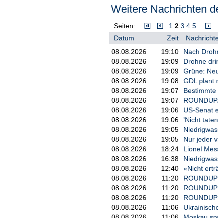
Weitere Nachrichten de
Der Snackanbieter Seeberger aus
aus Italien, dem zweitwichtigsten
Seiten:
1
2
3
4
5
Seeberger, berichtet ein Firmens
Datum
Zeit
Nachrichte
den globalen Markt, was auch Preis
08.08.2026
19:10
Nach Drohn
"Die aktuelle Entwicklung ist auc
08.08.2026
19:09
Drohne dri
es von Seeberger. Dass Klimawan
Wissenschaftler "Climateflation".
08.08.2026
19:09
Grüne: Neu
08.08.2026
19:08
GDL plant 
Ferrero verneint Lieferunterbrec
08.08.2026
19:07
Bestimmte 
Die Preissteigerungen dürften vor
08.08.2026
19:07
ROUNDUP/Wi
Nutella-Produzenten Ferrero, der 
08.08.2026
19:06
US-Senat e
Preisentwicklung kommentiert da
08.08.2026
19:06
'Nicht tate
komme, verneint Ferrero. Haselnü
08.08.2026
19:05
Niedrigwas
den USA, was die Versorgung sich
08.08.2026
19:05
Nur jeder 
Marktbeobachter: "Der Haselnusspr
08.08.2026
18:24
Lionel Mes
08.08.2026
16:38
Niedrigwas
Alexander Sterk hat in Amsterdam
08.08.2026
12:40
«Nicht ertr
Lebensmittelmärkten bereitstellt,
und Lebensmittelunternehmen - au
08.08.2026
11:20
ROUNDUP: U
Haselnusskerne koste inzwischen
08.08.2026
11:20
ROUNDUP: E
mehr als einem Drittel.
08.08.2026
11:20
ROUNDUP: UN
08.08.2026
11:06
Ukrainische
"Der Haselnusspreis ist derzeit 
08.08.2026
11:06
Moskau spri
ihm zufolge zurzeit kaum gehande