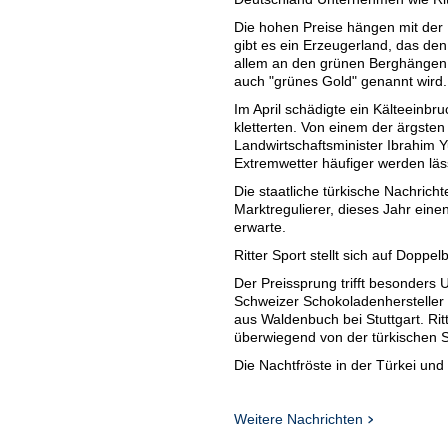
Die hohen Preise hängen mit der
gibt es ein Erzeugerland, das de
allem an den grünen Berghängen
auch "grünes Gold" genannt wird.
Im April schädigte ein Kälteeinbr
kletterten. Von einem der ärgsten
Landwirtschaftsminister Ibrahim 
Extremwetter häufiger werden läs
Die staatliche türkische Nachricht
Marktregulierer, dieses Jahr ei
erwarte.
Ritter Sport stellt sich auf Doppel
Der Preissprung trifft besonders
Schweizer Schokoladenhersteller L
aus Waldenbuch bei Stuttgart. Ri
überwiegend von der türkischen 
Die Nachtfröste in der Türkei un
Schokoladenhersteller, sagt ein 
"Wir registrieren mithin eine mas
auch nicht wieder weggehen - au
Weitere Nachrichten
Seeberger: Entwicklung ist Ausdru