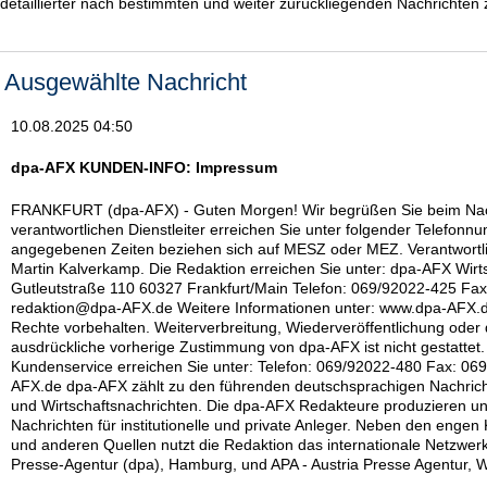
detaillierter nach bestimmten und weiter zurückliegenden Nachrichten
Ausgewählte Nachricht
10.08.2025 04:50
dpa-AFX KUNDEN-INFO: Impressum
FRANKFURT (dpa-AFX) - Guten Morgen! Wir begrüßen Sie beim Nac
verantwortlichen Dienstleiter erreichen Sie unter folgender Telefon
angegebenen Zeiten beziehen sich auf MESZ oder MEZ. Verantwortli
Martin Kalverkamp. Die Redaktion erreichen Sie unter: dpa-AFX Wir
Gutleutstraße 110 60327 Frankfurt/Main Telefon: 069/92022-425 Fax
redaktion@dpa-AFX.de Weitere Informationen unter: www.dpa-AFX.d
Rechte vorbehalten. Weiterverbreitung, Wiederveröffentlichung ode
ausdrückliche vorherige Zustimmung von dpa-AFX ist nicht gestattet
Kundenservice erreichen Sie unter: Telefon: 069/92022-480 Fax: 06
AFX.de dpa-AFX zählt zu den führenden deutschsprachigen Nachricht
und Wirtschaftsnachrichten. Die dpa-AFX Redakteure produzieren un
Nachrichten für institutionelle und private Anleger. Neben den engen
und anderen Quellen nutzt die Redaktion das internationale Netzwer
Presse-Agentur (dpa), Hamburg, und APA - Austria Presse Agentur, W