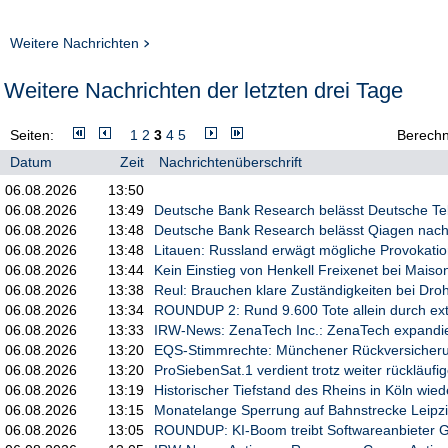
Weitere Nachrichten
Weitere Nachrichten der letzten drei Tage
Seiten:
1
2
3
4
5
Berech
Datum
Zeit
Nachrichtenüberschrift
06.08.2026
13:50
06.08.2026
13:49
Deutsche Bank Research belässt Deutsche Tel
06.08.2026
13:48
Deutsche Bank Research belässt Qiagen nach 
06.08.2026
13:48
Litauen: Russland erwägt mögliche Provokatio
06.08.2026
13:44
Kein Einstieg von Henkell Freixenet bei Mai
06.08.2026
13:38
Reul: Brauchen klare Zuständigkeiten bei Dr
06.08.2026
13:34
ROUNDUP 2: Rund 9.600 Tote allein durch ext
06.08.2026
13:33
IRW-News: ZenaTech Inc.: ZenaTech expandiert
06.08.2026
13:20
EQS-Stimmrechte: Münchener Rückversicherun
06.08.2026
13:20
ProSiebenSat.1 verdient trotz weiter rückläufi
06.08.2026
13:19
Historischer Tiefstand des Rheins in Köln wied
06.08.2026
13:15
Monatelange Sperrung auf Bahnstrecke Leipz
06.08.2026
13:05
ROUNDUP: KI-Boom treibt Softwareanbieter GFT