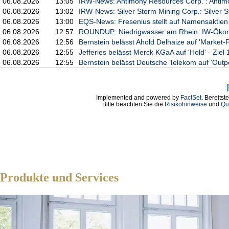
06.08.2026
13:05
IRW-News: Antimony Resources Corp. : Antim
06.08.2026
13:02
IRW-News: Silver Storm Mining Corp.: Silver S
06.08.2026
13:00
EQS-News: Fresenius stellt auf Namensaktien 
06.08.2026
12:57
ROUNDUP: Niedrigwasser am Rhein: IW-Ökonom
06.08.2026
12:56
Bernstein belässt Ahold Delhaize auf 'Market-
06.08.2026
12:55
Jefferies belässt Merck KGaA auf 'Hold' - Ziel
06.08.2026
12:55
Bernstein belässt Deutsche Telekom auf 'Outp
Implemented and powered by
FactSet
. Bereitst
Bitte beachten Sie die
Risikohinweise
und
Qu
Produkte und Services