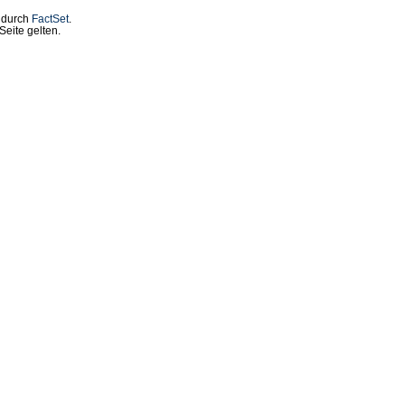
t durch
FactSet
.
eite gelten.