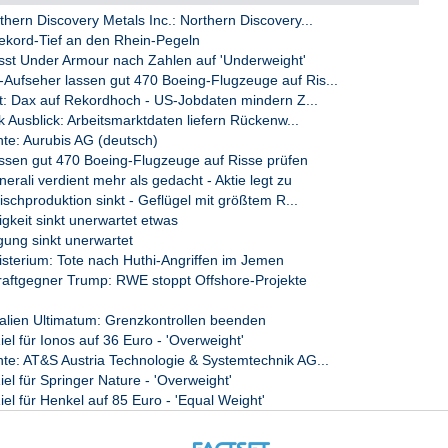
rden unter anderem Informationen über die

ern Discovery Metals Inc.: Northern Discovery...
saktivitäten sowie Schadenersatz gefordert.

kord-Tief an den Rhein-Pegeln
st Under Armour nach Zahlen auf 'Underweight'
fseher lassen gut 470 Boeing-Flugzeuge auf Ris...
rt: Dax auf Rekordhoch - US-Jobdaten mindern Z...
t auf die Entwicklung und Herstellung von

 Ausblick: Arbeitsmarktdaten liefern Rückenw...
ungsrechnen und KI auf der Basis ihrer

puting (HPC) Systeme und Quantencomputer (QC)

e: Aurubis AG (deutsch)
software. Das Angebot umfasst darüber hinaus

ssen gut 470 Boeing-Flugzeuge auf Risse prüfen
en in allen Bereichen der Entwicklung, des

ali verdient mehr als gedacht - Aktie legt zu
odernen Systeme. Das Konzept der dynamischen

chproduktion sinkt - Geflügel mit größtem R...
dMSA) ist das Ergebnis von mehr als fünfzehn

igkeit sinkt unerwartet etwas
 ParTec als neuartiges Systemdesign für

gung sinkt unerwartet
gssysteme entwickelt. Die dMSA und die ihr

erium: Tote nach Huthi-Angriffen im Jemen
Modulo Software Suite, die von ParTec

raftgegner Trump: RWE stoppt Offshore-Projekte
z betreut und gepflegt wird, haben sich

forderungen an massive Rechenleistung in der

t. Weitere Informationen unter:

Italien Ultimatum: Grenzkontrollen beenden
iel für Ionos auf 36 Euro - 'Overweight'
e: AT&S Austria Technologie & Systemtechnik AG...
iel für Springer Nature - 'Overweight'
iel für Henkel auf 85 Euro - 'Equal Weight'
-tec.com
