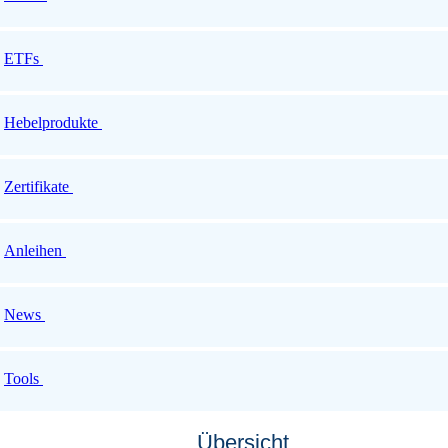
ETFs
Hebelprodukte
Zertifikate
Anleihen
News
Tools
Übersicht