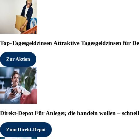
                   Tradegate E
   EQS News ID:    2181654

   Ende der Mitteilung    EQS 
------------------------------
Top-Tagesgeldzinsen
Attraktive Tagesgeldzinsen für 
2181654 09.08.2025 CET/CEST

Zur Aktion
°
Direkt-Depot
Für Anleger, die handeln wollen – schnell
Zum Direkt-Depot