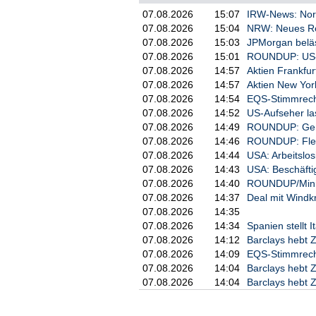
unterlassen. Darüber hinaus we
07.08.2026
15:07
IRW-News: North
bisher durchgeführten Vertrieb
07.08.2026
15:04
NRW: Neues Re
07.08.2026
15:03
JPMorgan beläs
Über ParTec

07.08.2026
15:01
ROUNDUP: US-Au
07.08.2026
14:57
Aktien Frankfu
Die ParTec AG ist spezialisier
07.08.2026
14:57
Aktien New York
Supercomputern für Höchstleist
modularen High-Performance Com
07.08.2026
14:54
EQS-Stimmrecht
sowie der dazugehörigen System
07.08.2026
14:52
US-Aufseher la
Beratungs- und Supportleistung
07.08.2026
14:49
ROUNDUP: Gener
Baus und des Betriebs dieser m
07.08.2026
14:46
ROUNDUP: Fleis
Modularen System Architektur (
07.08.2026
14:44
USA: Arbeitslos
Jahren Forschung und wurde von
07.08.2026
14:43
USA: Beschäfti
massiv-parallele Höchstleistun
07.08.2026
14:40
ROUNDUP/Minist
zugrunde liegende ParaStation 
07.08.2026
14:37
Deal mit Windk
entwickelt, im Produktiveinsat
07.08.2026
14:35
besonders für die komplexen An
Künstlichen Intelligenz bewähr
07.08.2026
14:34
Spanien stellt 
www.par-tec.com.

07.08.2026
14:12
Barclays hebt Z
07.08.2026
14:09
EQS-Stimmrecht
Investor Relations:

07.08.2026
14:04
Barclays hebt Z
07.08.2026
14:04
Barclays hebt Z
Anna Lehmann

E-Mail: investor-relations@par