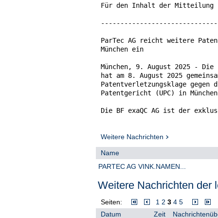
Für den Inhalt der Mitteilung 
------------------------------
ParTec AG reicht weitere Paten
München ein

München, 9. August 2025 - Die 
hat am 8. August 2025 gemeinsa
Patentverletzungsklage gegen d
Patentgericht (UPC) in München
Die BF exaQC AG ist der exklus
ParTec AG für deren Patentport
Herzstück von KI-Supercomputer
Zusammenarbeit zur Bereitstell
Weitere Nachrichten
exaQC AG verfügen über ein umf
Name
Supercomputing und Mikroprozes
basieren auf der jahrzehntelan
PARTEC AG VINK.NAMEN...
Supercomputer bei ParTec, insb
künstlichen Intelligenz.

Weitere Nachrichten der l
Die Klage zielt auf eine einst
Seiten:
1
2
3
4
5
verpflichtet, den Vertrieb von
Datum
Zeit
Nachrichtenübe
DGX-Produktportfolios in 18 pa