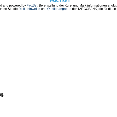
d and powered by
FactSet
. Bereitstellung der Kurs- und Marktinformationen erfolg
chten Sie die
Risikohinweise
und
Quellenangaben
der TARGOBANK, die für diese S
---------------------------------------------

stributionsservices umfassen gesetzliche

/Finanznachrichten und Pressemitteilungen.

-news.com

---------------------------------------------

20

n

ag
lations@par-tec.com

com



 in Berlin, Frankfurt (Scale), München,
