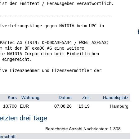
ist der Emittent / Herausgeber verantwortlich.

---------------------------------------------

tverletzungsklage gegen NVIDIA beim UPC in

ParTec AG (ISIN: DE000A3E5A34 / WKN: A3E5A3)

m mit der BF exaQC AG eine weitere

ie NVIDIA Corporation beim Einheitlichen

 eingereicht.

ive Lizenznehmer und Lizenzvermittler der

folio. Das Patent in dieser Klage betrifft das

n, die verwendeten Mikroprozessoren und deren

ung von KI. ParTec sowie sein Lizenzagent BF

angreiches Patentportfolio im Bereich

Kurs
Währung
Datum
Zeit
Handelsplatz
soren sowie Quantencomputer. Die Patente

gen Entwicklung und dem Bau moderner

10,700
EUR
07.08.26
13:19
Hamburg
esondere für den Einsatz im Bereich der

etzten drei Tage
weilige Verfügung ab, die NVIDIA dazu

Berechnete Anzahl Nachrichten: 1.308
 KI-wesentlichen Produkten seines

rschrift
tentgeschützten Ländern in Europa zu
