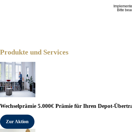
edicto GmbH

Implemente
Doron Kaufmann

Bitte bea
E-Mail: partec@edicto.de

Ende der Insiderinformation

------------------------------
Produkte und Services
09.08.2025 CET/CEST Die EQS Di
Meldepflichten, Corporate News
Medienarchiv unter https://eqs
------------------------------
   Sprache:        Deutsch

   Unternehmen:    ParTec AG

                   Possartstr. 
                   81679 Münche
                   Deutschland

Wechselprämie
5.000€ Prämie für Ihren Depot-Übertr
   E-Mail:         investor-re
   Internet:       www.par-tec.
   ISIN:           DE000A3E5A34
Zur Aktion
   WKN:            A3E5A3

   Börsen:         Freiverkehr