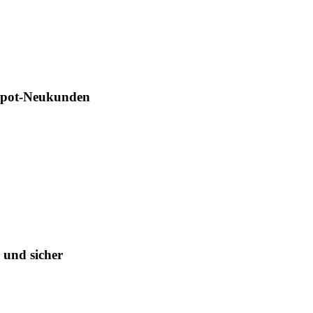
xchange

News-Service

---------------------------------------------

Depot-Neukunden
 und sicher