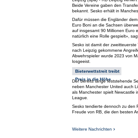
Beide Vereine gaben den Transfe
bekannt. Sesko erhält in Manchest
Dafür müssen die Engländer dem 
Euro Boni an die Sachsen überwe
auf insgesamt 90 Millionen Euro
natürlich eine Rolle gespielt», s
Sesko ist damit der zweitteuerst
nach Leipzig gekommene Angreifer
Abwehrspieler wurde 2023 von Manc
losgeeist.
Bieterwettstreit treibt
Preis in die Höhe
Der bereits lange feststehende S
neben Manchester United auch Li
als Manchester spielt Newcastle 
League.
Sesko tendierte dennoch zu den R
Freude von RB, die den besten An
80 Millionen Euro ziehen lassen w
Sesko, den viele mit Stürmerstar 
Weitere Nachrichten
Mal und leistete zu sieben Treffe
sechsmal für RB erfolgreich.