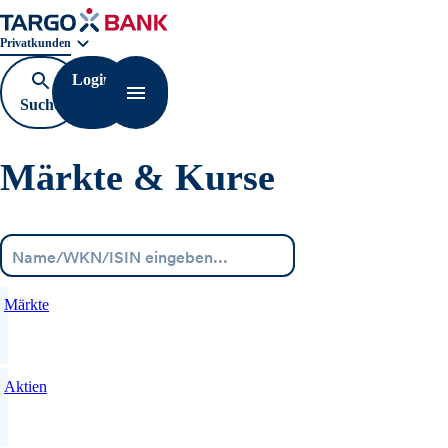
Geschäftsbereichnavigation. Aktuelle Auswahl:
Privatkunden
Login
Suche
Navigation öffnen
öffnen
Märkte & Kurse
Menü
Märkte
Aktien