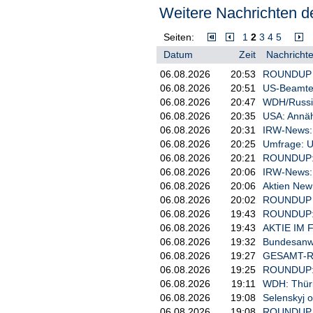
Weitere Nachrichten de
Seiten:
1
2
3
4
5
Datum
Zeit
Nachrichte
06.08.2026
20:53
ROUNDUP 2:
06.08.2026
20:51
US-Beamter
06.08.2026
20:47
WDH/Russisc
06.08.2026
20:35
USA: Annäh
06.08.2026
20:31
IRW-News: D
06.08.2026
20:25
Umfrage: U
06.08.2026
20:21
ROUNDUP: T
06.08.2026
20:06
IRW-News: 
06.08.2026
20:06
Aktien New 
06.08.2026
20:02
ROUNDUP 5/
06.08.2026
19:43
ROUNDUP: B
06.08.2026
19:43
AKTIE IM F
06.08.2026
19:32
Bundesanwal
06.08.2026
19:27
GESAMT-ROU
06.08.2026
19:25
ROUNDUP: R
06.08.2026
19:11
WDH: Thüri
06.08.2026
19:08
Selenskyj o
06.08.2026
19:08
ROUNDUP 3: