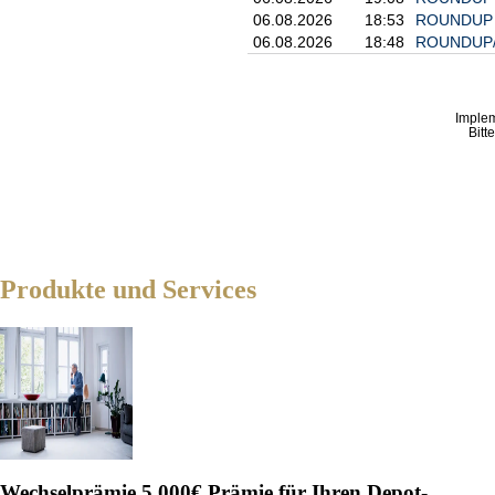
06.08.2026
18:53
ROUNDUP 4/
06.08.2026
18:48
ROUNDUP/Ak
Imple
Bitt
Produkte und Services
Wechselprämie
5.000€ Prämie für Ihren Depot-