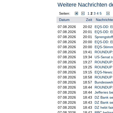
Weitere Nachrichten de
Der israelische Historiker Mosh
des Bundeskanzlers war schon la
Seiten:
1
2
3
4
5
werde sie kaum eine Wirkung habe
Datum
Zeit
Nachrichte
und der Produktion der Amerikane
deutsche Regierung signalisiert e
07.08.2026
20:02
EQS-DD: El
Professor für Neuere Geschichte 
07.08.2026
20:01
EQS-DD: El
Israel will Militäreinsatz im Gaza
07.08.2026
20:01
Sprengstoff
07.08.2026
20:00
EQS-DD: El
Israel hatte am Freitag angekündi
07.08.2026
20:00
EQS-Stimmr
stundenlangen Beratungen beschlo
07.08.2026
19:41
ROUNDUP: U
Dies stieß im eigenen Land, darun
07.08.2026
19:34
US-Senat s
Hamas befindlichen Geiseln, zum 
07.08.2026
19:27
ROUNDUP: U
Die Bundesregierung reagierte m
07.08.2026
19:25
ROUNDUP 2
Kurswechsel. Bundeskanzler Fried
07.08.2026
19:15
EQS-News: 
Rüstungsgütern genehmigt würden
07.08.2026
18:58
ROUNDUP 2/
07.08.2026
18:57
Bundeswehr
07.08.2026
18:44
ROUNDUP: E
07.08.2026
18:44
Jefferies b
07.08.2026
18:43
DZ Bank sen
07.08.2026
18:43
DZ Bank sen
07.08.2026
18:43
DZ hebt fai
07.08.2026
18:42
RBC belässt