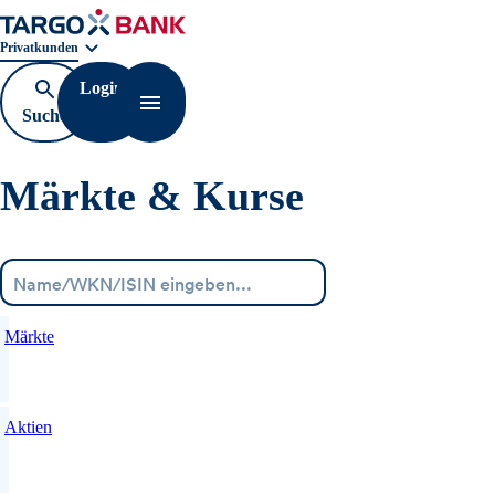
Geschäftsbereichnavigation. Aktuelle Auswahl:
Privatkunden
Login
Suche
Navigation öffnen
öffnen
Märkte & Kurse
Menü
Märkte
Aktien