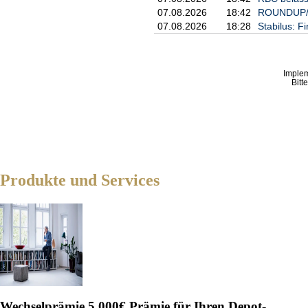
07.08.2026
18:42
ROUNDUP/Ak
07.08.2026
18:28
Stabilus: F
Imple
Bitt
Produkte und Services
Wechselprämie
5.000€ Prämie für Ihren Depot-