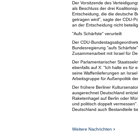
Der Vorsitzende des Verteidigu
als Beschluss der drei Koalition
Entscheidung, die die deutsche 
getragen wird", sagte der CDU-Po
an der Entscheidung nicht beteil
"Aufs Schärfste" verurteilt
Der CDU-Bundestagsabgeordnete Ca
Bundesregierung "aufs Schärfste".
Zusammenarbeit mit Israel für De
Der Parlamentarischer Staatssek
ebenfalls auf X: "Ich halte es fü
seine Waffenlieferungen an Israel
Arbeitsgruppe für Außenpolitik de
Der frühere Berliner Kultursenator
ausgerechnet Deutschland entzieh
Raketenhagel auf Berlin oder Mü
und politisch doppelt vermessen"
Deutschland auch Bestandteile bes
Chialo nannte das Embargo einen
Röwekamp wiederum sagte, dies se
unserer uneingeschränkten Solidari
Weitere Nachrichten
Israelischer Historiker begrüßt E