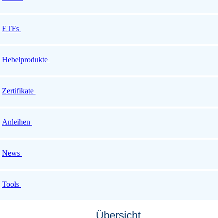
ETFs
Hebelprodukte
Zertifikate
Anleihen
News
Tools
Übersicht