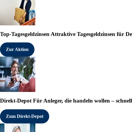
                   Berliner St
                   69120 Heide
                   Deutschland

   Internet:       www.heidelb
Top-Tagesgeldzinsen
Attraktive Tagesgeldzinsen für 
   Ende der Mitteilung    EQS 
------------------------------
Zur Aktion
100098 08.08.2025 CET/CEST

°
Direkt-Depot
Für Anleger, die handeln wollen – schnell
Zum Direkt-Depot