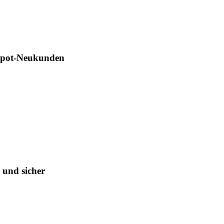
raße 6

lberg

ergmaterials.com

Depot-Neukunden
News-Service

---------------------------------------------

 und sicher