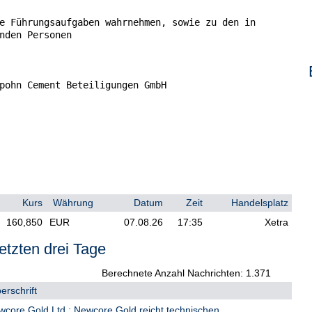
e Führungsaufgaben wahrnehmen, sowie zu den in

nden Personen

pohn Cement Beteiligungen GmbH

iehung zu:

              Ludwig

              Merckle

Kurs
Währung
Datum
Zeit
Handelsplatz
              Aufsichtsrat

160,850
EUR
07.08.26
17:35
Xetra
etzten drei Tage
 Teilnehmer am Markt für Emissionszertifikate,

um Versteigerer oder zur Auktionsaufsicht

Berechnete Anzahl Nachrichten: 1.371
erschrift
ore Gold Ltd.: Newcore Gold reicht technischen...