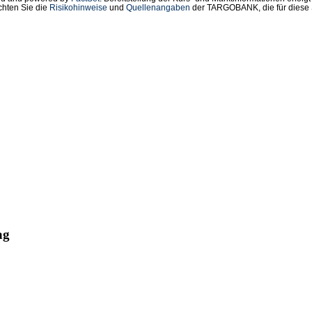
chten Sie die
Risikohinweise
und
Quellenangaben
der TARGOBANK, die für diese S
ertes Volumen

863,08 EUR

---------------------------------------------

stributionsservices umfassen gesetzliche

/Finanznachrichten und Pressemitteilungen.

ag
-news.com

---------------------------------------------

Materials AG
