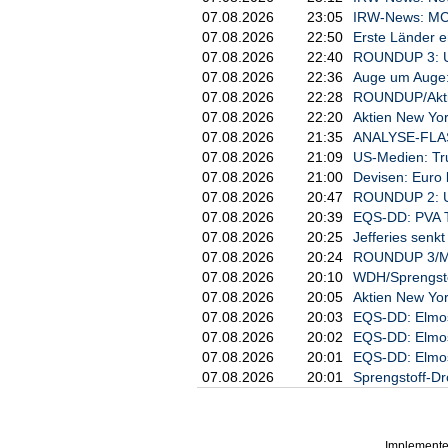
     Heidelberg Materials AG

07.08.2026
23:05
IRW-News: MCF 
07.08.2026
22:50
Erste Länder 
b) LEI

07.08.2026
22:40
ROUNDUP 3: US
07.08.2026
22:36
Auge um Auge: 
     LZ2C6E0W5W7LQMX5ZI37

07.08.2026
22:28
ROUNDUP/Aktien
07.08.2026
22:20
Aktien New Yor
4. Angaben zum Geschäft/zu den
07.08.2026
21:35
ANALYSE-FLASH:
07.08.2026
21:09
US-Medien: Tr
a) Beschreibung des Finanzinst
07.08.2026
21:00
Devisen: Euro
     Art:     Aktie

07.08.2026
20:47
ROUNDUP 2: US
     ISIN:    DE0006047004

07.08.2026
20:39
EQS-DD: PVA T
07.08.2026
20:25
Jefferies senkt 
b) Art des Geschäfts

07.08.2026
20:24
ROUNDUP 3/Min
07.08.2026
20:10
WDH/Sprengstof
     Verkauf

07.08.2026
20:05
Aktien New Yor
07.08.2026
20:03
EQS-DD: Elmos
c) Preis(e) und Volumen

07.08.2026
20:02
EQS-DD: Elmos
07.08.2026
20:01
EQS-DD: Elmos
     Preis(e)          Volumen

     195,056218 EUR    15.958.
07.08.2026
20:01
Sprengstoff-Dr
     193,4000 EUR      3.868.0
     194,9892 EUR      13.295.
Implemente
d) Aggregierte Informationen
