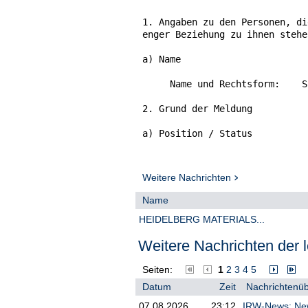
1. Angaben zu den Personen, di
enger Beziehung zu ihnen stehe
a) Name

     Name und Rechtsform:    S
2. Grund der Meldung

a) Position / Status

     Person steht in enger Bez
     Titel:

Weitere Nachrichten
     Vorname:                 
     Nachname(n):             
Name
     Position:                
HEIDELBERG MATERIALS...
b) Erstmeldung

Weitere Nachrichten der l
3. Angaben zum Emittenten, zum
zur Versteigerungsplattform, z
Seiten:
1
2
3
4
5
Datum
Zeit
Nachrichtenüb
a) Name

07.08.2026
23:12
IRW-News: Newc