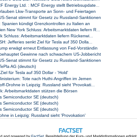
Energy Ltd. : MCF Energy stellt Betriebsupdate...
erlauben Lkw-Transporte an Sonn- und Feiertagen
-Senat stimmt für Gesetz zu Russland-Sanktionen
Spanien kündigt Grenzkontrollen zu Italien an
 New York Schluss: Arbeitsmarktdaten liefern R...
k Schluss: Arbeitsmarktdaten liefern Rückenwi...
 Geschäften

 Jefferies senkt Ziel für Tesla auf 350 Dolla...
ump erwägt erneut Entlassung von Fed-Vorständin
ruments, Art des Instruments, Kennung

 behauptet Gewinne nach schwachem US-Jobbericht
-Senat stimmt für Gesetz zu Russland-Sanktionen
ePla AG (deutsch)
Ziel für Tesla auf 350 Dollar - 'Hold'
isterium: Tote nach Huthi-Angriffen im Jemen
f-Drohne in Leipzig: Russland sieht 'Provokati...
k: Arbeitsmarktdaten stützen die Börsen
 Semiconductor SE (deutsch)
 Semiconductor SE (deutsch)
 Semiconductor SE (deutsch)
524,48 EUR

ohne in Leipzig: Russland sieht 'Provokation'
00,00 EUR

338,60 EUR

d and powered by
FactSet
. Bereitstellung der Kurs- und Marktinformationen erfolg