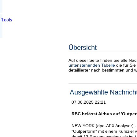
Tools
Übersicht
Auf dieser Seite finden Sie alle Na
untenstehenden Tabelle
die für Sie
detaillierter nach bestimmten und 
Ausgewählte Nachrich
07.08.2025 22:21
RBC belässt Airbus auf 'Outperf
NEW YORK (dpa-AFX Analyser) - D
"Outperform" mit einem Kursziel 
damit 13 Prozent weniger als im V