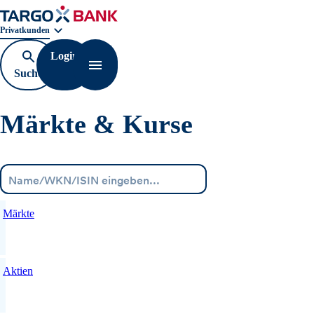
Geschäftsbereichnavigation. Aktuelle Auswahl:
Privatkunden
Login
Suche
Navigation öffnen
öffnen
Märkte & Kurse
Menü
Märkte
Aktien