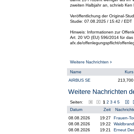
zweiten Halbjahr an, schrieb Ken
Veröffentlichung der Original-Stu
Studie: 07.08.2025 / 15:42 / EDT
Hinweis: Informationen zur Offenl
Art. 20 VO (EU) 596/2014 für das
afx.de/offenlegungspflicht/offenle
Weitere Nachrichten
Name
Kurs
AIRBUS SE
213,700
Weitere Nachrichten de
Seiten:
1
2
3
4
5
Datum
Zeit
Nachricht
08.08.2026
19:27
Frauen-Tou
08.08.2026
19:22
Waldbrand
08.08.2026
19:21
Erneut De