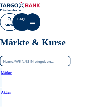
Geschäftsbereichnavigation. Aktuelle Auswahl:
Privatkunden
Login
Suche
Navigation öffnen
öffnen
Märkte & Kurse
Menü
Märkte
Aktien