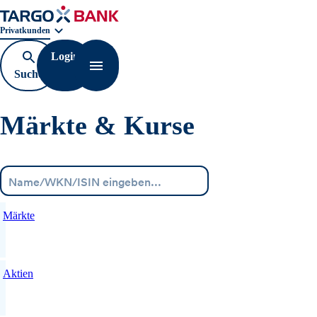
Geschäftsbereichnavigation. Aktuelle Auswahl:
Privatkunden
Login
Suche
Navigation öffnen
öffnen
Märkte & Kurse
Menü
Märkte
Aktien