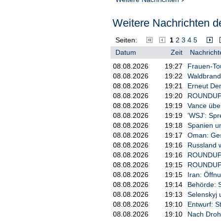
Weitere Nachrichten de
Seiten:
1
2
3
4
5
Datum
Zeit
Nachricht
08.08.2026
19:27
Frauen-Tou
08.08.2026
19:22
Waldbrand
08.08.2026
19:21
Erneut De
08.08.2026
19:20
ROUNDUP: 
08.08.2026
19:19
Vance über
08.08.2026
19:19
'WSJ': Sp
08.08.2026
19:18
Spanien un
08.08.2026
19:17
Oman: Ges
08.08.2026
19:16
Russland w
08.08.2026
19:16
ROUNDUP/N
08.08.2026
19:15
ROUNDUP: U
08.08.2026
19:15
Iran: Öff
08.08.2026
19:14
Behörde: 
08.08.2026
19:13
Selenskyj 
08.08.2026
19:10
Entwurf: S
08.08.2026
19:10
Nach Droh