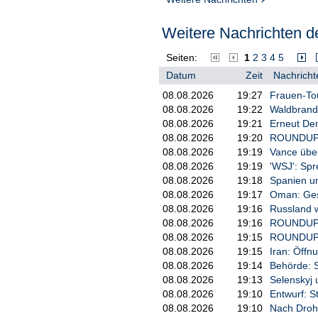
Weitere Nachrichten de
Seiten:
1
2
3
4
5
Datum
Zeit
Nachricht
08.08.2026
19:27
Frauen-Tou
08.08.2026
19:22
Waldbrand
08.08.2026
19:21
Erneut De
08.08.2026
19:20
ROUNDUP: 
08.08.2026
19:19
Vance über
08.08.2026
19:19
'WSJ': Sp
08.08.2026
19:18
Spanien un
08.08.2026
19:17
Oman: Ges
08.08.2026
19:16
Russland w
08.08.2026
19:16
ROUNDUP/N
08.08.2026
19:15
ROUNDUP: U
08.08.2026
19:15
Iran: Öff
08.08.2026
19:14
Behörde: 
08.08.2026
19:13
Selenskyj 
08.08.2026
19:10
Entwurf: S
08.08.2026
19:10
Nach Droh