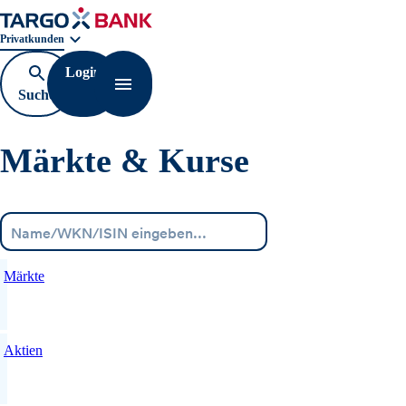
Geschäftsbereichnavigation. Aktuelle Auswahl:
Privatkunden
Login
Suche
Navigation öffnen
öffnen
Märkte & Kurse
Menü
Märkte
Aktien