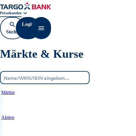
Geschäftsbereichnavigation. Aktuelle Auswahl:
Privatkunden
Login
Suche
Navigation öffnen
öffnen
Märkte & Kurse
Menü
Märkte
Aktien