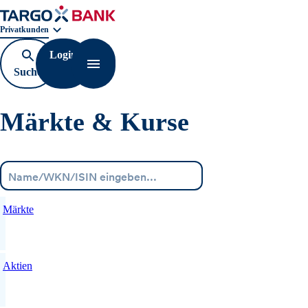
Geschäftsbereichnavigation. Aktuelle Auswahl:
Privatkunden
Login
Suche
Navigation öffnen
öffnen
Märkte & Kurse
Menü
Märkte
Aktien