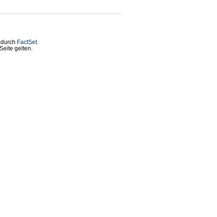
t durch
FactSet
.
eite gelten.