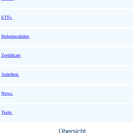
ETFs
Hebelprodukte
Zertifikate
Anleihen
News
Tools
Übersicht