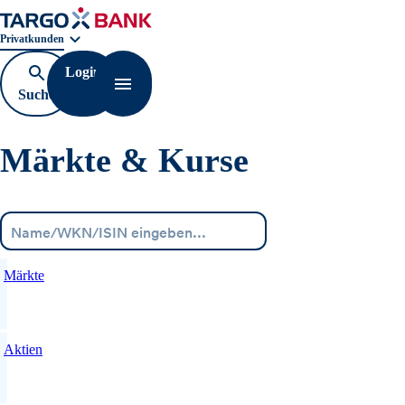
Geschäftsbereichnavigation. Aktuelle Auswahl:
Privatkunden
Login
Suche
Navigation öffnen
öffnen
Märkte & Kurse
Menü
Märkte
Aktien