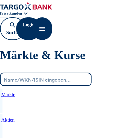
Geschäftsbereichnavigation. Aktuelle Auswahl:
Privatkunden
Login
Suche
Navigation öffnen
öffnen
Märkte & Kurse
Menü
Märkte
Aktien