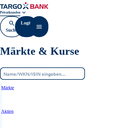
Geschäftsbereichnavigation. Aktuelle Auswahl:
Privatkunden
Login
Suche
Navigation öffnen
öffnen
Märkte & Kurse
Menü
Märkte
Aktien