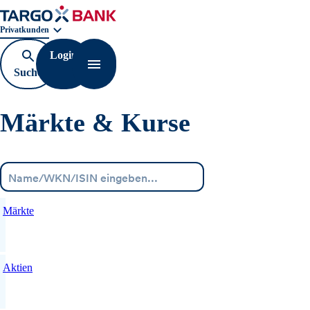
Geschäftsbereichnavigation. Aktuelle Auswahl:
Privatkunden
Login
Suche
Navigation öffnen
öffnen
Märkte & Kurse
Menü
Märkte
Aktien