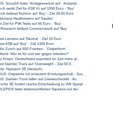
: Scout24 holen Vortagesverlust auf - Analyste...
ch senkt Ziel für KSB Vz auf 1050 Euro - 'Buy'
h belässt Kontron auf 'Buy' - Ziel 28,50 Euro
Siemens Healthineers auf 'Kaufen'
 Ziel für PVA Tepla auf 46 Euro - 'Buy'
 Research belässt Commerzbank auf 'Buy'
t Lanxess auf 'Neutral' - Ziel 18 Euro
st KSB auf 'Buy' - Ziel 1300 Euro
für Zurich auf 650 Franken - 'Outperform'
acht: Wer ist für und wer gegen Infantino?
Krisen: Deutschland exportiert im Juni mehr al...
t Daimler Truck auf 'Overweight' - Ziel 50 E...
e: Hypoport SE (deutsch)
S: Chipwerte mit erneutem Erholungsschub - Sus...
: Daimler Truck fallen auf Zweiwochentief - Au...
he SE fordert rasche Entscheidung zu VW-Sparpl...
EPIOS leitet aktienrechtlichen Squeeze-out der...