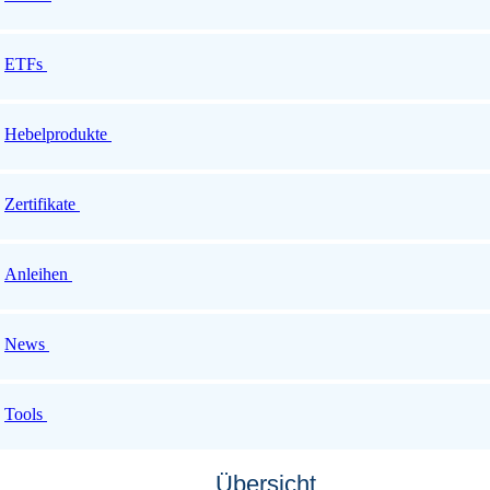
ETFs
Hebelprodukte
Zertifikate
Anleihen
News
Tools
Übersicht