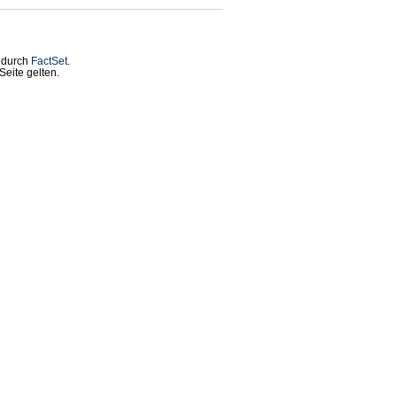
t durch
FactSet
.
eite gelten.