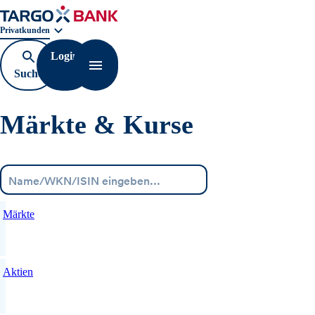
Geschäftsbereichnavigation. Aktuelle Auswahl:
Privatkunden
Login
Suche
Navigation öffnen
öffnen
Märkte & Kurse
Menü
Märkte
Aktien