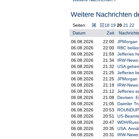
Weitere Nachrichten de
Seiten:
18
19
20
21
22
Datum
Zeit
Nachrichte
06.08.2026
22:00
JPMorgan b
06.08.2026
22:00
RBC beläss
06.08.2026
21:59
Jefferies h
06.08.2026
21:34
IRW-News: 
06.08.2026
21:32
USA gehen
06.08.2026
21:25
Jefferies b
06.08.2026
21:25
JPMorgan b
06.08.2026
21:19
IRW-News: 
06.08.2026
21:12
Jefferies s
06.08.2026
21:08
Devisen: E
06.08.2026
21:05
Daimler Tr
06.08.2026
20:53
ROUNDUP 2:
06.08.2026
20:51
US-Beamter
06.08.2026
20:47
WDH/Russis
06.08.2026
20:35
USA: Annäh
06.08.2026
20:31
IRW-News: D