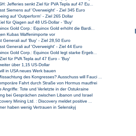
 Jefferies senkt Ziel für PVA Tepla auf 47 Eu...
st Siemens auf 'Overweight' - Ziel 345 Euro
ing auf 'Outperform' - Ziel 265 Dollar
Ziel für Qiagen auf 48 US-Dollar - 'Buy'
nox Gold Corp.: Equinox Gold erhöht die Bardi...
en Kubas Waffenimporte vor
st Generali auf 'Buy' - Ziel 28,50 Euro
t Generali auf 'Overweight' - Ziel 44 Euro
nox Gold Corp.: Equinox Gold legt starke Ergeb...
 Ziel für PVA Tepla auf 47 Euro - 'Buy'
weiter über 1,15 US-Dollar
will in USA neues Werk bauen
sachtung des Kongresses? Ausschuss will Fauci ...
emporäre Fahrt durch Straße von Hormus mautfrei
Angriffe: Tote und Verletzte in der Ostukraine
ng bei Gesprächen zwischen Libanon und Israel
very Mining Ltd. : Discovery meldet positive ...
ner haben wenig Vertrauen in Selenskyj