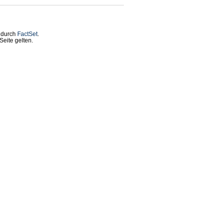
t durch
FactSet
.
eite gelten.