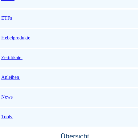
ETFs
Hebelprodukte
Zertifikate
Anleihen
News
Tools
Übersicht