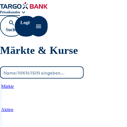
Geschäftsbereichnavigation. Aktuelle Auswahl:
Privatkunden
Login
Suche
Navigation öffnen
öffnen
Märkte & Kurse
Menü
Märkte
Aktien