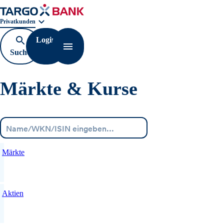
Geschäftsbereichnavigation. Aktuelle Auswahl:
Privatkunden
Login
Suche
Navigation öffnen
öffnen
Märkte & Kurse
Menü
Märkte
Aktien