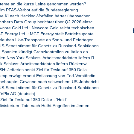
teme an die kurze Leine genommen werden?
eim PFAS-Verbot auf die Bundesregierung
ue KI nach Hacking-Vorfällen härter überwachen
thern Data Group berichtet über Q2 2026 einsc...
ore Gold Ltd.: Newcore Gold reicht technischen...
Energy Ltd. : MCF Energy stellt Betriebsupdate...
erlauben Lkw-Transporte an Sonn- und Feiertagen
-Senat stimmt für Gesetz zu Russland-Sanktionen
Spanien kündigt Grenzkontrollen zu Italien an
 New York Schluss: Arbeitsmarktdaten liefern R...
k Schluss: Arbeitsmarktdaten liefern Rückenwi...
 Jefferies senkt Ziel für Tesla auf 350 Dolla...
ump erwägt erneut Entlassung von Fed-Vorständin
 behauptet Gewinne nach schwachem US-Jobbericht
-Senat stimmt für Gesetz zu Russland-Sanktionen
ePla AG (deutsch)
Ziel für Tesla auf 350 Dollar - 'Hold'
isterium: Tote nach Huthi-Angriffen im Jemen