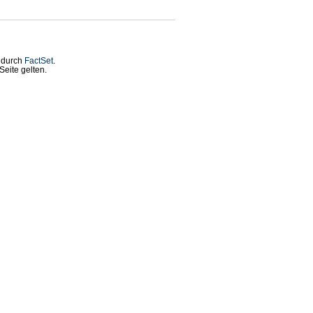
t durch
FactSet
.
eite gelten.