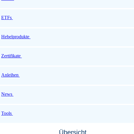
ETFs
Hebelprodukte
Zertifikate
Anleihen
News
Tools
Übersicht