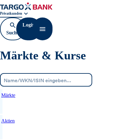
Geschäftsbereichnavigation. Aktuelle Auswahl:
Privatkunden
Login
Suche
Navigation öffnen
öffnen
Märkte & Kurse
Menü
Märkte
Aktien