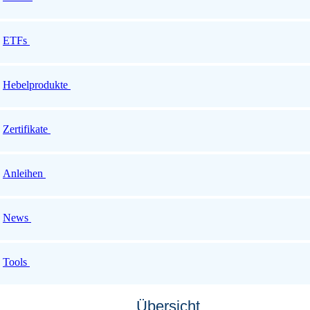
ETFs
Hebelprodukte
Zertifikate
Anleihen
News
Tools
Übersicht