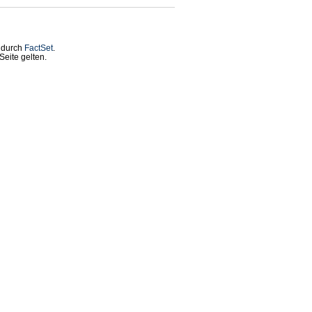
t durch
FactSet
.
eite gelten.