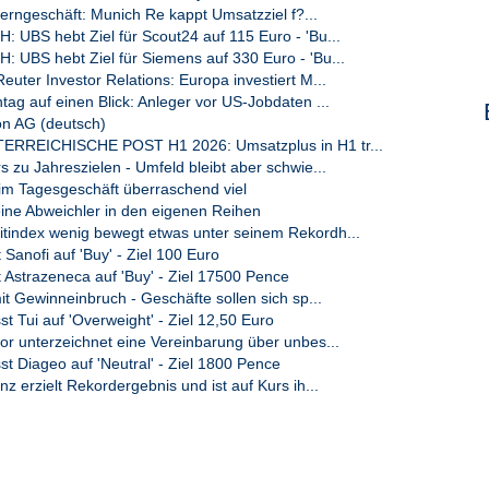
Kerngeschäft: Munich Re kappt Umsatzziel f?...
UBS hebt Ziel für Scout24 auf 115 Euro - 'Bu...
UBS hebt Ziel für Siemens auf 330 Euro - 'Bu...
uter Investor Relations: Europa investiert M...
ag auf einen Blick: Anleger vor US-Jobdaten ...
n AG (deutsch)
ERREICHISCHE POST H1 2026: Umsatzplus in H1 tr...
 zu Jahreszielen - Umfeld bleibt aber schwie...
t im Tagesgeschäft überraschend viel
eine Abweichler in den eigenen Reihen
tindex wenig bewegt etwas unter seinem Rekordh...
t Sanofi auf 'Buy' - Ziel 100 Euro
t Astrazeneca auf 'Buy' - Ziel 17500 Pence
it Gewinneinbruch - Geschäfte sollen sich sp...
t Tui auf 'Overweight' - Ziel 12,50 Euro
r unterzeichnet eine Vereinbarung über unbes...
t Diageo auf 'Neutral' - Ziel 1800 Pence
z erzielt Rekordergebnis und ist auf Kurs ih...