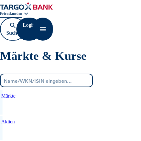
Geschäftsbereichnavigation. Aktuelle Auswahl:
Privatkunden
Login
Suche
Navigation öffnen
öffnen
Märkte & Kurse
Menü
Märkte
Aktien