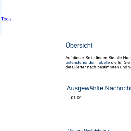
Tools
Übersicht
Auf dieser Seite finden Sie alle Na
untenstehenden Tabelle
die für Sie
detaillierter nach bestimmten und 
Ausgewählte Nachrich
- 01:00
Weitere Nachrichten