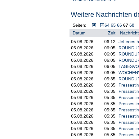
Weitere Nachrichten de
Seiten:
64
65
66
67
68
Datum
Zeit
Nachricht
05.08.2026
06:12
Jefferies 
05.08.2026
06:05
ROUNDUP 3:
05.08.2026
06:05
ROUNDUP: 
05.08.2026
06:05
ROUNDUP: R
05.08.2026
06:05
TAGESVOR
05.08.2026
06:05
WOCHENVO
05.08.2026
05:35
ROUNDUP 2:
05.08.2026
05:35
Pressesti
05.08.2026
05:35
Pressesti
05.08.2026
05:35
Pressesti
05.08.2026
05:35
Pressestim
05.08.2026
05:35
Pressestim
05.08.2026
05:35
Pressestim
05.08.2026
05:35
Pressestim
05.08.2026
05:35
Pressestim
05.08.2026
05:35
Pressesti