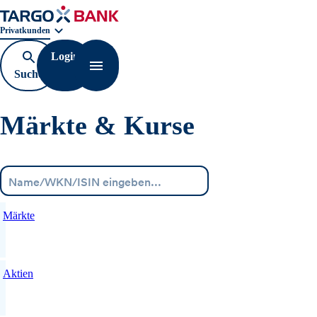
Geschäftsbereichnavigation. Aktuelle Auswahl:
Privatkunden
Login
Suche
Navigation öffnen
öffnen
Märkte & Kurse
Menü
Märkte
Aktien