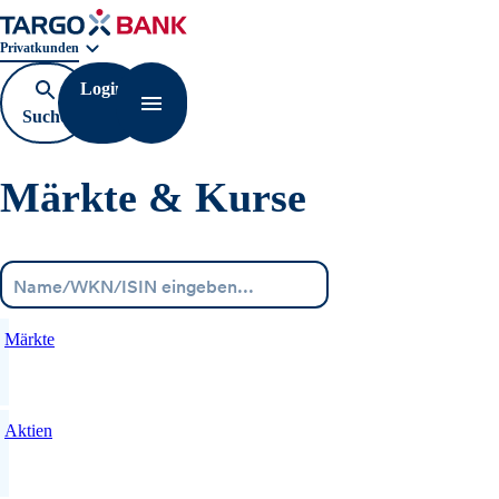
Geschäftsbereichnavigation. Aktuelle Auswahl:
Privatkunden
Login
Suche
Navigation öffnen
öffnen
Märkte & Kurse
Menü
Märkte
Aktien