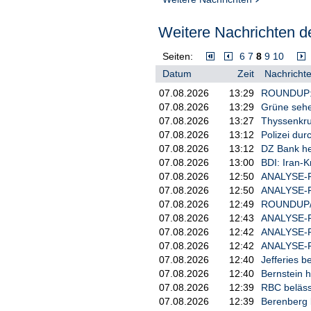
Weitere Nachrichten de
Seiten:
6
7
8
9
10
Datum
Zeit
Nachrichte
07.08.2026
13:29
ROUNDUP: G
07.08.2026
13:29
Grüne sehe
07.08.2026
13:27
Thyssenkrup
07.08.2026
13:12
Polizei du
07.08.2026
13:12
DZ Bank heb
07.08.2026
13:00
BDI: Iran-
07.08.2026
12:50
ANALYSE-FL
07.08.2026
12:50
ANALYSE-FL
07.08.2026
12:49
ROUNDUP/We
07.08.2026
12:43
ANALYSE-FLA
07.08.2026
12:42
ANALYSE-FL
07.08.2026
12:42
ANALYSE-FL
07.08.2026
12:40
Jefferies be
07.08.2026
12:40
Bernstein h
07.08.2026
12:39
RBC belässt
07.08.2026
12:39
Berenberg b