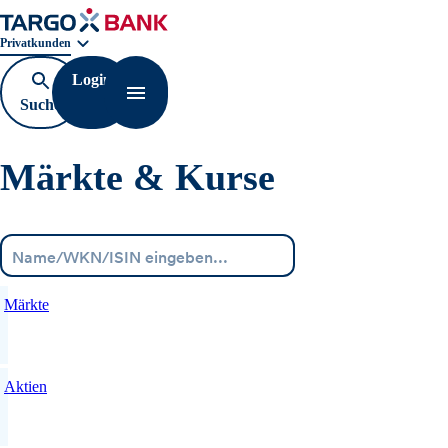
Geschäftsbereichnavigation. Aktuelle Auswahl:
Privatkunden
Login
Suche
Navigation öffnen
öffnen
Märkte & Kurse
Menü
Märkte
Aktien