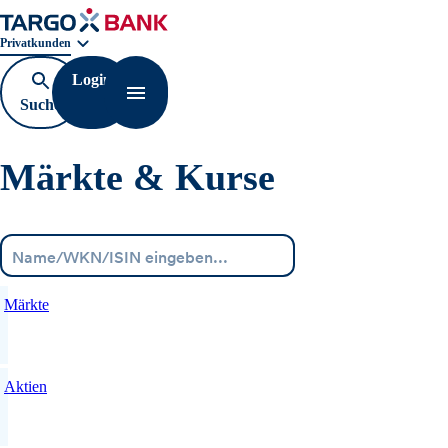
Geschäftsbereichnavigation. Aktuelle Auswahl:
Privatkunden
Login
Suche
Navigation öffnen
öffnen
Märkte & Kurse
Menü
Märkte
Aktien